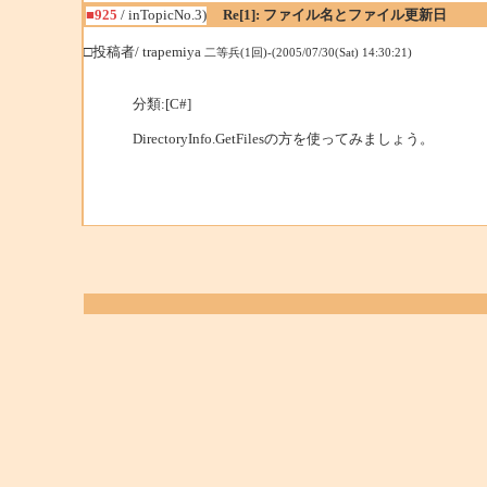
■925
/ inTopicNo.3)
Re[1]: ファイル名とファイル更新日
□投稿者/ trapemiya
二等兵(1回)-(2005/07/30(Sat) 14:30:21)
分類:[C#]
DirectoryInfo.GetFilesの方を使ってみましょう。