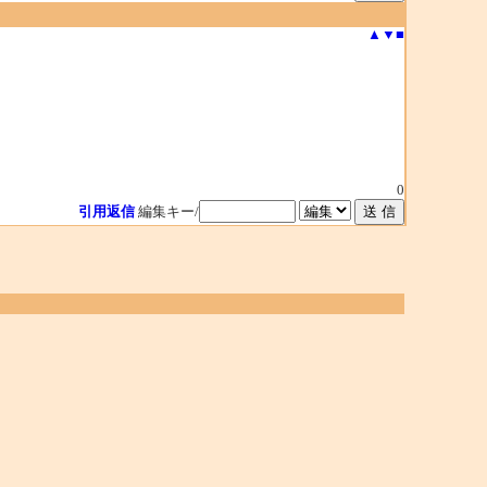
▲
▼
■
0
引用返信
編集キー/