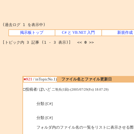
(過去ログ 1 を表示中)
掲示板トップ
C# と VB.NET 入門
新規作成
[トピック内 3 記事 (1 - 3 表示)] <<
0
>>
■921
/ inTopicNo.1)
ファイル名とファイル更新日
□投稿者/ ぼいど
二等兵(1回)-(2005/07/29(Fri) 18:07:29)
分類:[C#]
分類:[C#]
フォルダ内のファイル名の一覧をリストに表示させる際