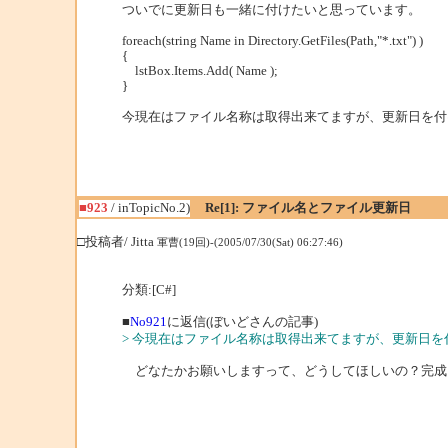
ついでに更新日も一緒に付けたいと思っています。
foreach(string Name in Directory.GetFiles(Path,"*.txt") )
{
lstBox.Items.Add( Name );
}
今現在はファイル名称は取得出来てますが、更新日を付
■923
/ inTopicNo.2)
Re[1]: ファイル名とファイル更新日
□投稿者/ Jitta
軍曹(19回)-(2005/07/30(Sat) 06:27:46)
分類:[C#]
■
No921
に返信(ぼいどさんの記事)
> 今現在はファイル名称は取得出来てますが、更新日
どなたかお願いしますって、どうしてほしいの？完成