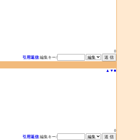
0
引用返信
編集キー/
▲
▼
■
0
引用返信
編集キー/