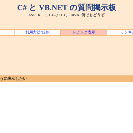
C# と VB.NET の質問掲示板
ASP.NET、C++/CLI、Java 何でもどうぞ
利用方法/規約
トピック表示
ランキ
のように表示したい