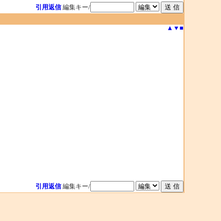
引用返信
編集キー/
▲
▼
■
引用返信
編集キー/