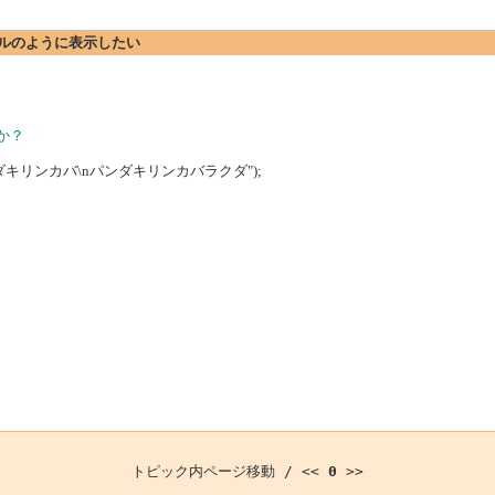
サンプルのように表示したい
か？
ン\nパンダキリンカバ\nパンダキリンカバラクダ");
トピック内ページ移動 / <<
0
>>