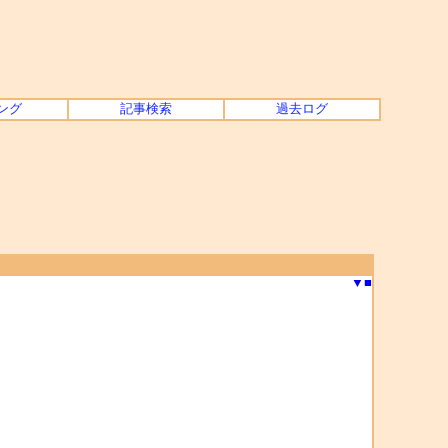
ング
記事検索
過去ログ
▼
■