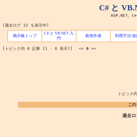
C# と V
ASP.NET、C
(過去ログ 22 を表示中)
C# と VB.NET 入
掲示板トップ
新規作成
利用方法/規
門
[トピック内 0 記事 (1 - 0 表示)] <<
0
>>
トピック内
この
過去ロ