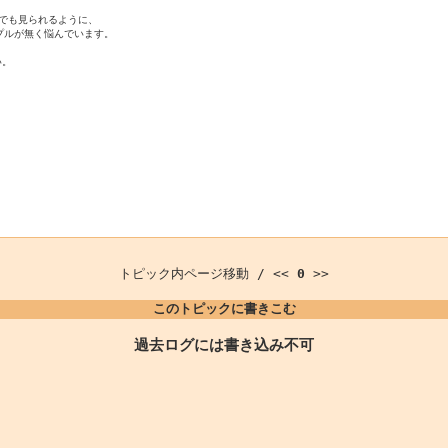
でも見られるように、

ルが無く悩んでいます。

。



トピック内ページ移動 / <<
0
>>
このトピックに書きこむ
過去ログには書き込み不可