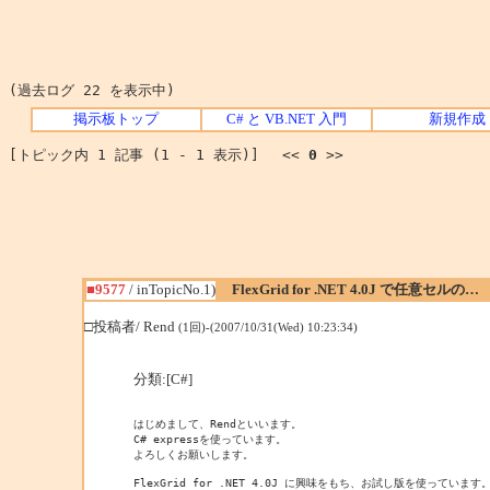
(過去ログ 22 を表示中)
掲示板トップ
C# と VB.NET 入門
新規作成
[トピック内 1 記事 (1 - 1 表示)] <<
0
>>
■9577
/ inTopicNo.1)
FlexGrid for .NET 4.0J で任意セルの…
□投稿者/ Rend
(1回)-(2007/10/31(Wed) 10:23:34)
分類:[C#]
はじめまして、Rendといいます。

C# expressを使っています。

よろしくお願いします。

FlexGrid for .NET 4.0J に興味をもち、お試し版を使っています。