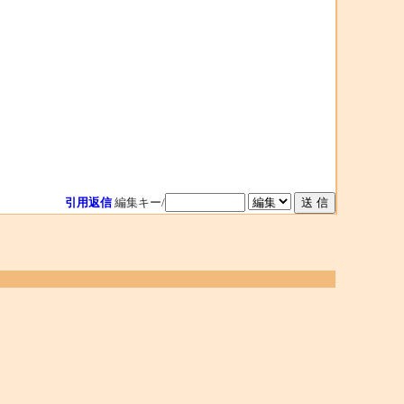
引用返信
編集キー/