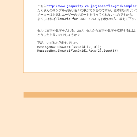
こちら
http://www.grapecity.co.jp/japan/flexgrid/sample/
たくさんのサンプルがあり色々な事ができるのですが、基本部分のサンプ
メーカーはお試しユーザーのサポートを行ってくれないものですから、

よろしければFlexGrid for .NET 4.0J をお使いの方、教えて下さい
セルに文字や数字を入れる、及び、セルから文字や数字を取得するには、
どうしたら良いのでしょうか？

下記、いずれも的外れでした。

MessageBox.Show(c1FlexGrid1[2, 3]);

MessageBox.Show(c1FlexGrid1.Rows(2).Item(3));