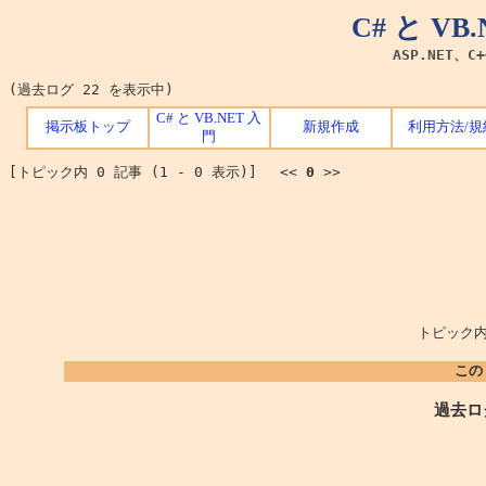
C# と V
ASP.NET、C
(過去ログ 22 を表示中)
C# と VB.NET 入
掲示板トップ
新規作成
利用方法/規
門
[トピック内 0 記事 (1 - 0 表示)] <<
0
>>
トピック内
この
過去ロ