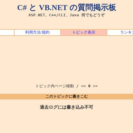
C# と VB.NET の質問掲示板
ASP.NET、C++/CLI、Java 何でもどうぞ
利用方法/規約
トピック表示
ランキ
トピック内ページ移動 / <<
0
>>
このトピックに書きこむ
過去ログには書き込み不可