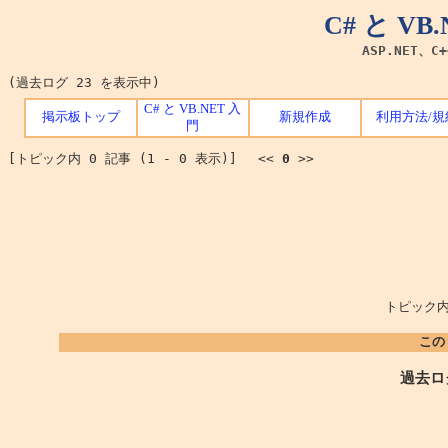
C# と V
ASP.NET、C
(過去ログ 23 を表示中)
C# と VB.NET 入
掲示板トップ
新規作成
利用方法/規
門
[トピック内 0 記事 (1 - 0 表示)] <<
0
>>
トピック内
この
過去ロ