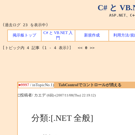
C# と V
ASP.NET、C
(過去ログ 23 を表示中)
C# と VB.NET 入
掲示板トップ
新規作成
利用方法/規
門
[トピック内 4 記事 (1 - 4 表示)] <<
0
>>
■9997
/ inTopicNo.1)
TabControlでコントロールが消える
□投稿者/ カエデ
(6回)-(2007/11/08(Thu) 22:19:12)
分類:[.NET 全般]