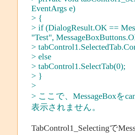
EventArgs e)
> {
> if (DialogResult.OK == Me
"Test", MessageBoxButtons.O
> tabControl1.SelectedTab.Con
> else
> tabControl1.SelectTab(0);
> }
>
> ここで、MessageBoxをc
表示されません。
TabControl1_SelectingでMe