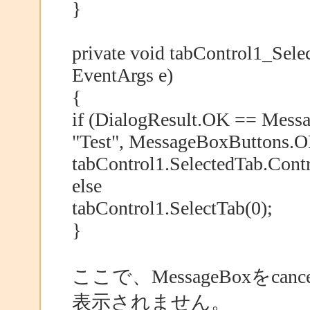
}
private void tabControl1_Sele
EventArgs e)
{
if (DialogResult.OK == Mess
"Test", MessageBoxButtons.O
tabControl1.SelectedTab.Contr
else
tabControl1.SelectTab(0);
}
ここで、MessageBoxをca
表示されません。