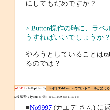
にしてもだめですか？
> Button操作の時に
うすればいいでしょうか
やろうとしていることはta
るのでは？
■10014
/ inTopicNo.3)
Re[2]: TabControlでコントロールが消える
□投稿者/ y4yama
(37回)-(2007/11/09(Fri) 11:50:06)
■
No9997
(カエデ さん) に