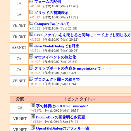
フォームの配列
C#
└
#1520
[作成:10/05(Wed) 12:48]
グリッドの初期表示
C#
└
#1517
[作成:10/05(Wed) 11:29]
CompareToについて
VB.NET
└
#1512
[作成:10/04(Tue) 20:58]
Excelファイルをを閉じると同時にコード上でも閉じる
VB.NET
└
#1503
[作成:10/03(Mon) 20:12]
showModalDialogでも呼出
ASP.NET
└
#1501
[作成:10/03(Mon) 20:06]
マウスイベントの無効化
C#
└
#1497
[作成:10/02(Sun) 23:34]
クリップボードの内容を mspaint.exe で・・・
C#
└
#1492
[作成:10/01(Sat) 13:32]
プロジェクト間～の続きで
VB.NET
└
#1491
[作成:10/01(Sat) 11:26]
分類
トピック タイトル
字句解析はshiftJIS or unicode?
C#
└
#1472
[作成:09/28(Wed) 16:56]
PictureBoxの画像明るさ変更
VB.NET
└
#1384
[作成:09/17(Sat) 17:19]
OpenFileDialogのデフォルト値
VB.NET