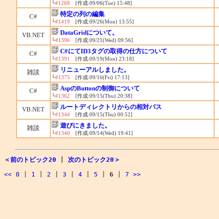
└
#1268
[作成:09/06(Tue) 15:48]
特定の列の編集
C#
└
#1419
[作成:09/26(Mon) 13:55]
DataGridについて。
VB.NET
└
#1396
[作成:09/21(Wed) 09:56]
C#にてID3タグの取得の仕方について
C#
└
#1391
[作成:09/19(Mon) 23:18]
リニューアルしました。
雑談
└
#1375
[作成:09/16(Fri) 17:13]
AspのButtonの制御について
C#
└
#1362
[作成:09/15(Thu) 20:38]
ルートディレクトリからの相対パス
VB.NET
└
#1344
[作成:09/15(Thu) 00:52]
遊びにきました。
雑談
└
#1340
[作成:09/14(Wed) 19:41]
＜前のトピック20
|
次のトピック20＞
<<
0
|
1
|
2
|
3
|
4
|
5
|
6
|
7
>>