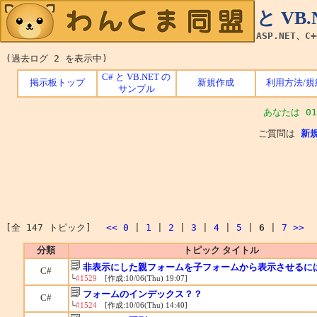
C# と V
ASP.NET、C
(過去ログ 2 を表示中)
C# と VB.NET の
掲示板トップ
新規作成
利用方法/規
サンプル
あなたは 01
ご質問は
新
[全 147 トピック]
<<
0
|
1
|
2
|
3
|
4
|
5
|
6
|
7
>>
分類
トピック タイトル
非表示にした親フォームを子フォームから表示させるに
C#
└
#1529
[作成:10/06(Thu) 19:07]
フォームのインデックス？？
C#
└
#1524
[作成:10/06(Thu) 14:40]