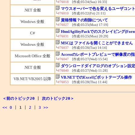
└
#76018
[作成:05/24(Sun) 16:33]
マウスオーバーで色を変えるユーザコン
.NET 全般
└
#76010
[作成:05/22(Fri) 21:11]
資格情報？の削除について
Windows 全般
└
#76027
[作成:05/25(Mon) 17:19]
HtmlAgilityPackでのスクレイピング(Form
C#
└
#76031
[作成:05/25(Mon) 20:29]
MSCは ファイルを開くことができません
Windows 全般
└
#76037
[作成:05/26(Tue) 14:14]
Accessのレポートプレビューで解像度の
Microsoft Office 全般
└
#76047
[作成:05/27(Wed) 15:54]
ダウンロードダイアログのオプション設
.NET 全般
└
#76040
[作成:05/27(Wed) 11:28]
VB.NETでのExcelピボットテーブル操作
VB.NET/VB2005 以降
└
#76053
[作成:05/28(Thu) 11:44]
＜前のトピック20
|
次のトピック20＞
<<
0
|
1
|
2
|
3
>>