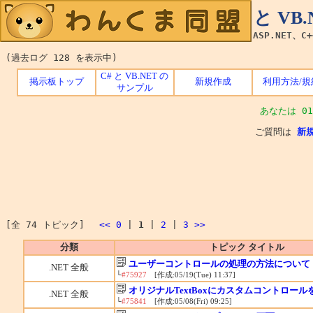
C# と V
ASP.NET、C
(過去ログ 128 を表示中)
C# と VB.NET の
掲示板トップ
新規作成
利用方法/規
サンプル
あなたは 01
ご質問は
新
[全 74 トピック]
<<
0
|
1
|
2
|
3
>>
分類
トピック タイトル
ユーザーコントロールの処理の方法について
.NET 全般
└
#75927
[作成:05/19(Tue) 11:37]
オリジナルTextBoxにカスタムコントロー
.NET 全般
└
#75841
[作成:05/08(Fri) 09:25]