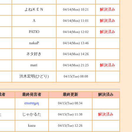
Ｎ
よねＫＥＮ
解決済み
04/14(Mon) 10:21
A
解決済み
04/14(Mon) 11:01
PATIO
解決済み
04/14(Mon) 12:02
nakaP
04/14(Mon) 13:46
ネタ好き
04/14(Mon) 14:26
mari
解決済み
04/14(Mon) 21:25
渋木宏明(ひどり)
04/15(Tue) 08:08
成者
最終発言者
最終更新
解決済み
επιστημη
04/15(Tue) 08:34
た
じゃかるた
解決済み
04/15(Tue) 11:38
kazu
04/15(Tue) 12:26