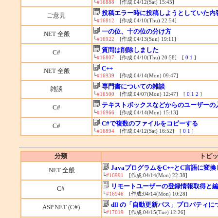
└
#16888
[作成:04/12(Sat) 15:45]
投稿エラー時に投稿しようとしていた内
ご意見
└
#16812
[作成:04/10(Thu) 22:54]
一の位、十の位の分け方
.NET 全般
└
#16922
[作成:04/13(Sun) 19:11]
質問は削除しました
C#
└
#16807
[作成:04/10(Thu) 20:58] [
0
1
]
C++
.NET 全般
└
#16939
[作成:04/14(Mon) 09:47]
専門書についての雑談
雑談
└
#16500
[作成:04/07(Mon) 12:47] [
0
1
2
]
テキストボックスなどからのユーザーの
C#
└
#16966
[作成:04/14(Mon) 15:13]
C#で複数のファイルをコピーする
C#
└
#16894
[作成:04/12(Sat) 16:52] [
0
1
]
分類
トピッ
JavaプログラムをC++とC言語に変
.NET 全般
└
#16991
[作成:04/14(Mon) 22:38]
リモートユーザーの登録情報取得と
C#
└
#16946
[作成:04/14(Mon) 10:28]
dll の「自動更新パス」プロパティに
ASP.NET (C#)
└
#17019
[作成:04/15(Tue) 12:26]