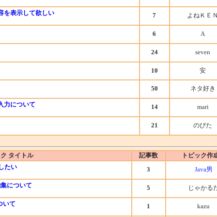
容を表示して欲しい
7
よねＫＥ
6
A
24
seven
10
安
50
ネタ好き
入力について
14
mari
21
のびた
ク タイトル
記事数
トピック作
換したい
3
Java男
編集について
5
じゃかる
ついて
1
kazu