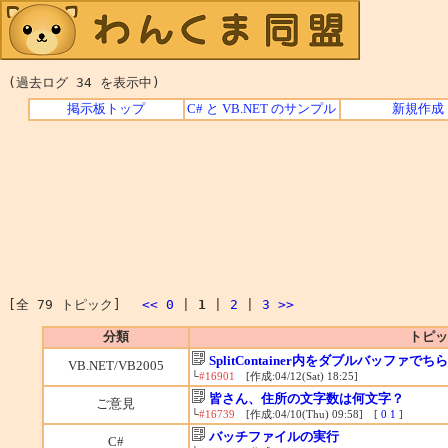
(過去ログ 34 を表示中)
掲示板トップ
C# と VB.NET のサンプル
新規作成
[全 79 トピック]
<<
0
|
1
|
2
|
3
>>
分類
トピッ
SplitContainer内をダブルバッファで
VB.NET/VB2005
└
#16901
[作成:04/12(Sat) 18:25]
皆さん、住所の文字数は何文字？
ご意見
└
#16739
[作成:04/10(Thu) 09:58] [
0
1
]
バッチファイルの実行
C#