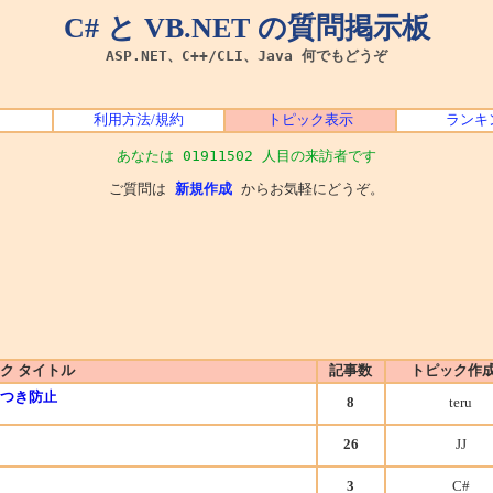
C# と VB.NET の質問掲示板
ASP.NET、C++/CLI、Java 何でもどうぞ
利用方法/規約
トピック表示
ランキ
あなたは 01911502 人目の来訪者です
ご質問は
新規作成
からお気軽にどうぞ。
ク タイトル
記事数
トピック作
ちらつき防止
8
teru
26
JJ
3
C#