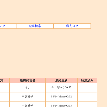
ング
記事検索
過去ログ
成者
最終発言者
最終更新
解決済み
れい
04/13(Sun) 20:57
ネタ好き
04/14(Mon) 00:02
ネタ好き
04/14(Mon) 00:03