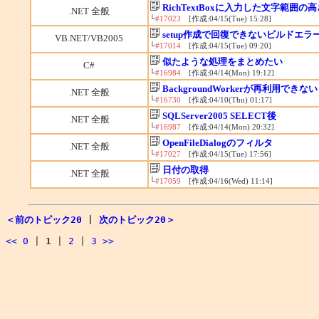
RichTextBoxに入力した文字範囲の高
.NET 全般
└
#17023
[作成:04/15(Tue) 15:28]
setup作成で回復できないビルドエラ
VB.NET/VB2005
└
#17014
[作成:04/15(Tue) 09:20]
似たような処理をまとめたい
C#
└
#16984
[作成:04/14(Mon) 19:12]
BackgroundWorkerが再利用できない
.NET 全般
└
#16730
[作成:04/10(Thu) 01:17]
SQLServer2005 SELECT後
.NET 全般
└
#16987
[作成:04/14(Mon) 20:32]
OpenFileDialogのフィルタ
.NET 全般
└
#17027
[作成:04/15(Tue) 17:56]
日付の取得
.NET 全般
└
#17059
[作成:04/16(Wed) 11:14]
＜前のトピック20
|
次のトピック20＞
<<
0
|
1
|
2
|
3
>>