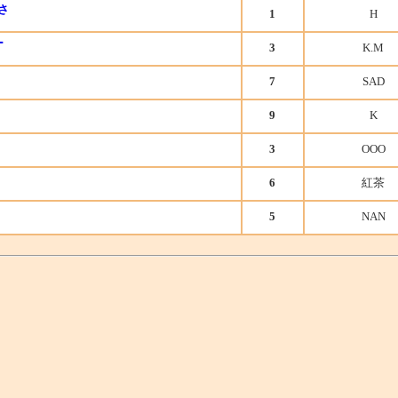
さ
1
H
ー
3
K.M
7
SAD
9
K
3
OOO
6
紅茶
5
NAN