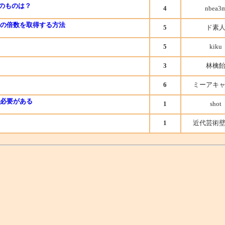
るのものは？
4
nbea3
の倍数を取得する方法
5
ド素
5
kiku
3
林檎
6
ミーアキ
必要がある
1
shot
1
近代芸術