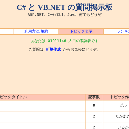
C# と VB.NET の質問掲示板
ASP.NET、C++/CLI、Java 何でもどうぞ
利用方法/規約
トピック表示
ランキ
あなたは 01911146 人目の来訪者です
ご質問は
新規作成
からお気軽にどうぞ。
ピック タイトル
記事数
トピック作
8
ピル
2
たかあ
2
いるか