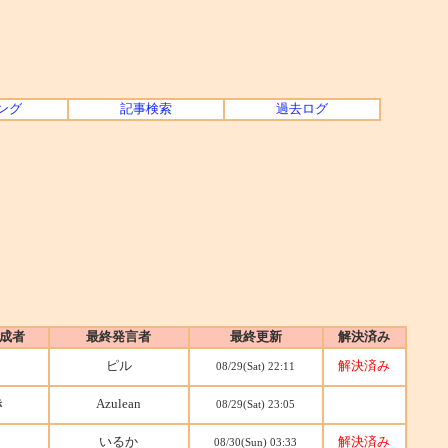
ング
記事検索
過去ログ
成者
最終発言者
最終更新
解決済み
ピル
解決済み
08/29(Sat) 22:11
き
Azulean
08/29(Sat) 23:05
いるか
解決済み
08/30(Sun) 03:33