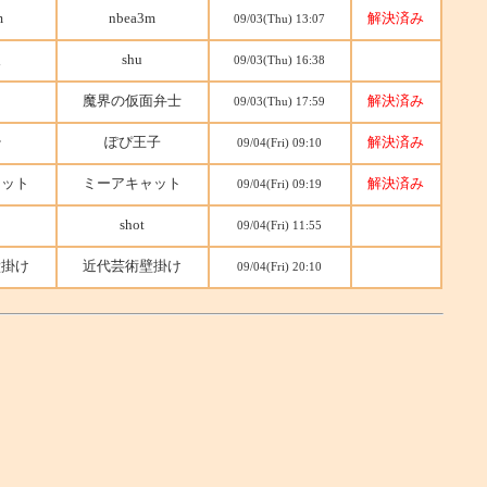
m
nbea3m
解決済み
09/03(Thu) 13:07
人
shu
09/03(Thu) 16:38
魔界の仮面弁士
解決済み
09/03(Thu) 17:59
飴
ぽぴ王子
解決済み
09/04(Fri) 09:10
ャット
ミーアキャット
解決済み
09/04(Fri) 09:19
shot
09/04(Fri) 11:55
壁掛け
近代芸術壁掛け
09/04(Fri) 20:10