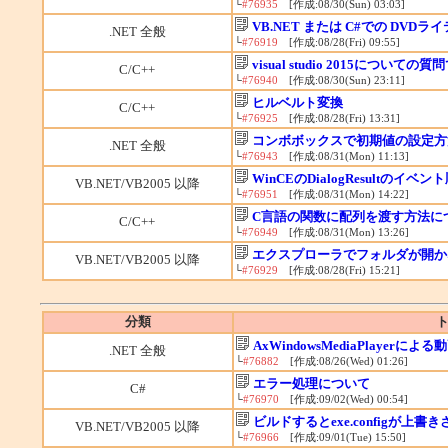
└
#76935
[作成:08/30(Sun) 03:03]
VB.NET または C#での DVDラ
.NET 全般
└
#76919
[作成:08/28(Fri) 09:55]
visual studio 2015についての質
C/C++
└
#76940
[作成:08/30(Sun) 23:11]
ヒルベルト変換
C/C++
└
#76925
[作成:08/28(Fri) 13:31]
コンボボックスで初期値の設定方
.NET 全般
└
#76943
[作成:08/31(Mon) 11:13]
WinCEのDialogResultのイベ
VB.NET/VB2005 以降
└
#76951
[作成:08/31(Mon) 14:22]
C言語の関数に配列を渡す方法に
C/C++
└
#76949
[作成:08/31(Mon) 13:26]
エクスプローラでフォルダが開か
VB.NET/VB2005 以降
└
#76929
[作成:08/28(Fri) 15:21]
分類
ト
AxWindowsMediaPlayerによ
.NET 全般
└
#76882
[作成:08/26(Wed) 01:26]
エラー処理について
C#
└
#76970
[作成:09/02(Wed) 00:54]
ビルドするとexe.configが上書
VB.NET/VB2005 以降
└
#76966
[作成:09/01(Tue) 15:50]