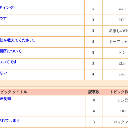
イティング
5
saku
問です
3
EDF
3
名無しの権
法を教えてください。
8
ミーアキャ
ント順序について
8
トシ
ついてです
3
EDF
ない
4
calc
ピック タイトル
記事数
トピック
る動画制御
8
シン
4
DD
きされてしまう
3
ロック