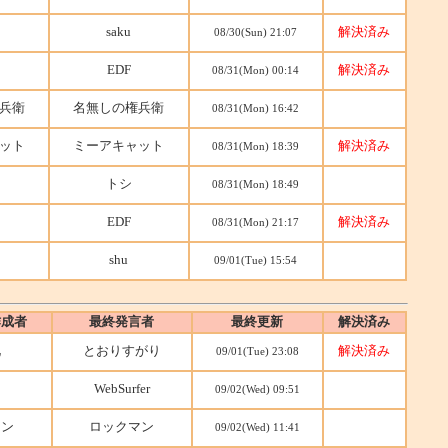
saku
解決済み
08/30(Sun) 21:07
EDF
解決済み
08/31(Mon) 00:14
兵衛
名無しの権兵衛
08/31(Mon) 16:42
ット
ミーアキャット
解決済み
08/31(Mon) 18:39
トシ
08/31(Mon) 18:49
EDF
解決済み
08/31(Mon) 21:17
shu
09/01(Tue) 15:54
作成者
最終発言者
最終更新
解決済み
兄
とおりすがり
解決済み
09/01(Tue) 23:08
WebSurfer
09/02(Wed) 09:51
マン
ロックマン
09/02(Wed) 11:41