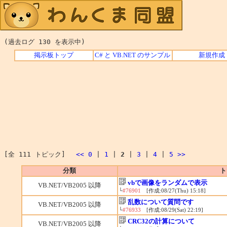
(過去ログ 130 を表示中)
掲示板トップ
C# と VB.NET のサンプル
新規作成
[全 111 トピック]
<<
0
|
1
|
2
|
3
|
4
|
5
>>
分類
ト
vbで画像をランダムで表示
VB.NET/VB2005 以降
└
#76901
[作成:08/27(Thu) 15:18]
乱数について質問です
VB.NET/VB2005 以降
└
#76933
[作成:08/29(Sat) 22:19]
CRC32の計算について
VB.NET/VB2005 以降