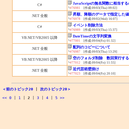
JavaScriptの無名関数に相当す
C#
└
#76981
[作成:09/03(Thu) 09:02]
昇順、降順のデータで指定した値
.NET 全般
└
#76978
[作成:09/02(Wed) 16:07]
イベント削除方法
C#
└
#76989
[作成:09/03(Thu) 15:37]
DateTimeの文字列変換
VB.NET/VB2005 以降
└
#77001
[作成:09/04(Fri) 01:32]
配列のコピーについて
.NET 全般
└
#76987
[作成:09/03(Thu) 13:29]
空のフォルダ削除 数回実行する
VB.NET/VB2005 以降
└
#77012
[作成:09/04(Fri) 11:55]
近代芸術壁掛け
.NET 全般
└
#77023
[作成:09/04(Fri) 20:10]
＜前のトピック20
|
次のトピック20＞
<<
0
|
1
|
2
|
3
|
4
|
5
>>