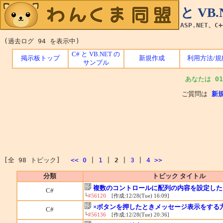
C# と V
ASP.NET、C
(過去ログ 94 を表示中)
C# と VB.NET の
掲示板トップ
新規作成
利用方法/規
サンプル
あなたは 01
ご質問は
新
[全 98 トピック]
<<
0
|
1
|
2
|
3
|
4
>>
分類
トピック タイトル
複数のコントロールに配列の内容を設定した
C#
└
#56120
[作成:12/28(Tue) 16:09]
×ボタンを押したときメッセージ表示をする
C#
└
#56136
[作成:12/28(Tue) 20:36]