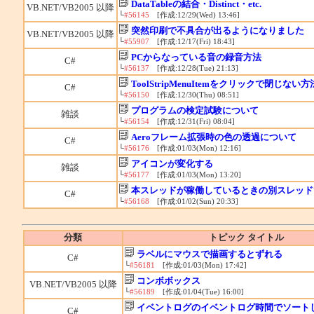
DataTableの結合・Distinct・etc.
VB.NET/VB2005 以降
└
#56145
[作成:12/29(Wed) 13:46]
突然印刷で不具合が出るようになりました
VB.NET/VB2005 以降
└
#55907
[作成:12/17(Fri) 18:43]
PCからなっている音の録音方法
C#
└
#56137
[作成:12/28(Tue) 21:13]
ToolStripMenuItemをクリックで閉じない方
C#
└
#56150
[作成:12/30(Thu) 08:51]
プログラムの検定試験について
雑談
└
#56154
[作成:12/31(Fri) 08:04]
Aeroフレーム拡張時の色の透過について
C#
└
#56176
[作成:01/03(Mon) 12:16]
アイコンが変化する
雑談
└
#56177
[作成:01/03(Mon) 13:20]
本スレッドが稼働しているときの別スレッド
C#
└
#56168
[作成:01/02(Sun) 20:33]
分類
トピック タイトル
ラベルにマウスで描画するとずれる
C#
└
#56181
[作成:01/03(Mon) 17:42]
コンボボックス
VB.NET/VB2005 以降
└
#56189
[作成:01/04(Tue) 16:00]
イベントログのイベントログ時間でソート
C#