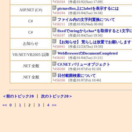
└
#56164
[作成:01/02(Sun) 17:09]
pictureBox上にlabelを表示するには
ASP.NET (C#)
└
#56194
[作成:01/04(Tue) 16:58]
ファイル内の文字列置換について
C#
└
#56211
[作成:01/05(Wed) 00:06]
fixedでstringからchar*を取得すると1文字
C#
└
#56197
[作成:01/04(Tue) 19:56]
【お知らせ】 荒らしは放置でお願いします
お知らせ
└
#56041
[作成:12/23(Thu) 19:59]
WebBrowserのDocumentCompleted
VB.NET/VB2005 以降
└
#56202
[作成:01/04(Tue) 21:21]
C#.NET バリューオブジェクト
.NET 全般
└
#56260
[作成:01/07(Fri) 02:50]
日付範囲検索について
.NET 全般
└
#56266
[作成:01/07(Fri) 10:46]
＜前のトピック20
|
次のトピック20＞
<<
0
|
1
|
2
|
3
|
4
>>