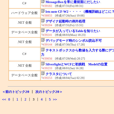
MessageBoxを常に最前面にだしたい
C#
└
#39182
[作成:07/31(Fri) 09:31]
lets note CF-W2・・・・（機種詳細はどこに
ハードウェア全般
└
#38855
[作成:07/26(Sun) 19:08]
デザイナ起動時の例外処理
.NET 全般
└
#39204
[作成:07/31(Fri) 13:31]
データが入っているTableを知りたい
データベース全般
└
#39241
[作成:08/03(Mon) 18:23]
デバッグモード時のシンボル読込不可
.NET 全般
└
#39144
[作成:07/30(Thu) 17:28]
テキストボックスから数値を入力する際にデ
C#
力
└
#39056
[作成:07/29(Wed) 20:27]
SilverlightとWCFに初挑戦 Modelの位置
.NET 全般
└
#39233
[作成:08/01(Sat) 16:28]
クラスタについて
データベース全般
└
#39253
[作成:08/04(Tue) 02:29]
＜前のトピック20
|
次のトピック20＞
<<
0
|
1
|
2
|
3
|
4
|
5
>>