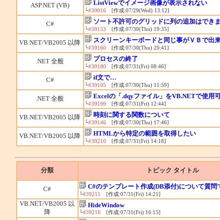
ListViewでイメージ画像が表示されない
ASP.NET (VB)
└
#39016
[作成:07/29(Wed) 13:12]
ソート不許可のグリッドに列の追加はでき
C#
└
#39153
[作成:07/30(Thu) 19:35]
スクリーンキーボードと同じ事がＶＢで出
VB.NET/VB2005 以降
└
#39160
[作成:07/30(Thu) 20:41]
プロセスの終了
.NET 全般
└
#39180
[作成:07/31(Fri) 08:46]
if文で…
C#
└
#39105
[作成:07/30(Thu) 11:59]
Excelの「.dqyファイル」をVB.NETで使用
.NET 全般
└
#39199
[作成:07/31(Fri) 12:44]
時刻に関する関数について
VB.NET/VB2005 以降
└
#39146
[作成:07/30(Thu) 17:46]
HTMLから特定の範囲を取得したい
VB.NET/VB2005 以降
└
#39210
[作成:07/31(Fri) 14:18]
分類
トピック タイトル
C#のテンプレート作成(DB添付)について質問
C#
└
#39211
[作成:07/31(Fri) 14:21]
VB.NET/VB2005 以
HideWindow
降
└
#39216
[作成:07/31(Fri) 16:15]