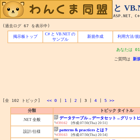
C# と V
ASP.NET、C
(過去ログ 67 を表示中)
C# と VB.NET の
掲示板トップ
新規作成
利用方法/規
サンプル
あなたは 01
ご質問は
新
[全 102 トピック]
<<
0
|
1
|
2
|
3
|
4
|
5
>>
分類
トピック タイトル
データテーブル→データセット→グリット
.NET 全般
└
#39162
[作成:07/30(Thu) 20:51]
patterns & practices とは？
設計/仕様
└
#39163
[作成:07/30(Thu) 20:54]