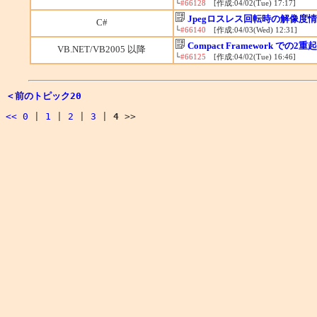
└
#66128
[作成:04/02(Tue) 17:17]
Jpegロスレス回転時の解像度
C#
└
#66140
[作成:04/03(Wed) 12:31]
Compact Framework での
VB.NET/VB2005 以降
└
#66125
[作成:04/02(Tue) 16:46]
＜前のトピック20
<<
0
|
1
|
2
|
3
|
4
>>