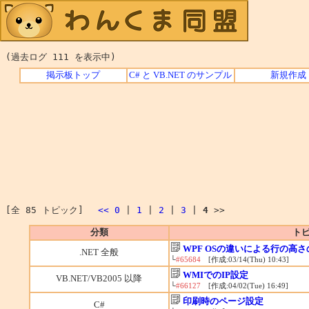
(過去ログ 111 を表示中)
掲示板トップ
C# と VB.NET のサンプル
新規作成
[全 85 トピック]
<<
0
|
1
|
2
|
3
|
4
>>
分類
トピ
WPF OSの違いによる行の高
.NET 全般
└
#65684
[作成:03/14(Thu) 10:43]
WMIでのIP設定
VB.NET/VB2005 以降
└
#66127
[作成:04/02(Tue) 16:49]
印刷時のページ設定
C#