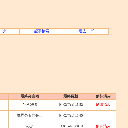
ング
記事検索
過去ログ
者
最終発言者
最終更新
解決済み
ひろ56-0
解決済み
04/02(Tue) 15:52
魔界の仮面弁士
04/02(Tue) 18:45
のぶ
解決済み
04/03(Wed) 09:54