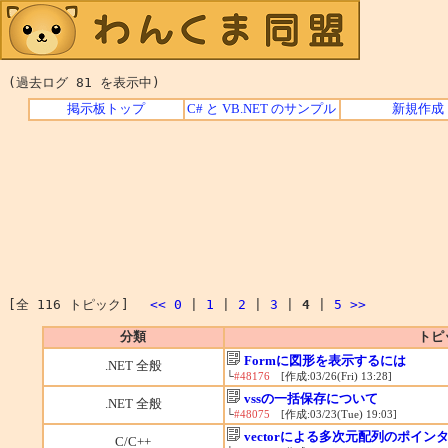
(過去ログ 81 を表示中)
掲示板トップ
C# と VB.NET のサンプル
新規作成
[全 116 トピック]
<<
0
|
1
|
2
|
3
|
4
|
5
>>
分類
トピ
Formに図形を表示するには
.NET 全般
└
#48176
[作成:03/26(Fri) 13:28]
vssの一括保存について
.NET 全般
└
#48075
[作成:03/23(Tue) 19:03]
vectorによる多次元配列のポイン
C/C++