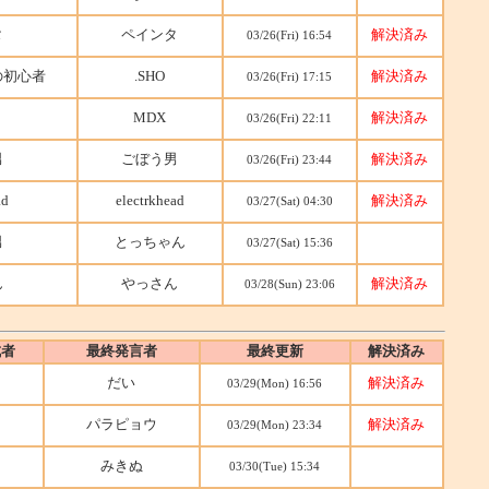
タ
ペインタ
解決済み
03/26(Fri) 16:54
の初心者
.SHO
解決済み
03/26(Fri) 17:15
MDX
解決済み
03/26(Fri) 22:11
男
ごぼう男
解決済み
03/26(Fri) 23:44
ad
electrkhead
解決済み
03/27(Sat) 04:30
男
とっちゃん
03/27(Sat) 15:36
ん
やっさん
解決済み
03/28(Sun) 23:06
成者
最終発言者
最終更新
解決済み
だい
解決済み
03/29(Mon) 16:56
ウ
パラピョウ
解決済み
03/29(Mon) 23:34
みきぬ
03/30(Tue) 15:34