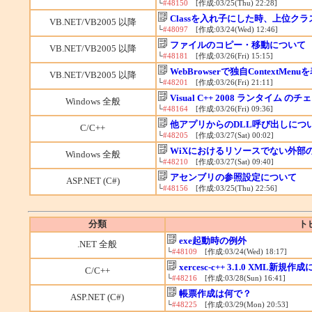
└
#48150
[作成:03/25(Thu) 22:28]
Classを入れ子にした時、上位ク
VB.NET/VB2005 以降
└
#48097
[作成:03/24(Wed) 12:46]
ファイルのコピー・移動について
VB.NET/VB2005 以降
└
#48181
[作成:03/26(Fri) 15:15]
WebBrowserで独自ContextMen
VB.NET/VB2005 以降
└
#48201
[作成:03/26(Fri) 21:11]
Visual C++ 2008 ランタイム のチ
Windows 全般
└
#48164
[作成:03/26(Fri) 09:36]
他アプリからのDLL呼び出しにつ
C/C++
└
#48205
[作成:03/27(Sat) 00:02]
WiXにおけるリソースでない外部
Windows 全般
└
#48210
[作成:03/27(Sat) 09:40]
アセンブリの参照設定について
ASP.NET (C#)
└
#48156
[作成:03/25(Thu) 22:56]
分類
ト
exe起動時の例外
.NET 全般
└
#48109
[作成:03/24(Wed) 18:17]
xercesc-c++ 3.1.0 XML新規
C/C++
└
#48216
[作成:03/28(Sun) 16:41]
帳票作成は何で？
ASP.NET (C#)
└
#48225
[作成:03/29(Mon) 20:53]