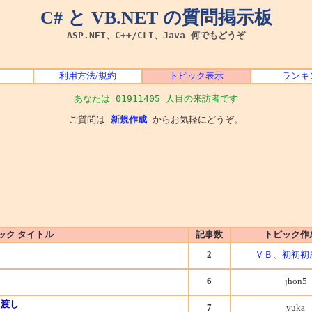
C# と VB.NET の質問掲示板
ASP.NET、C++/CLI、Java 何でもどうぞ
利用方法/規約
トピック表示
ランキ
あなたは 01911405 人目の来訪者です
ご質問は
新規作成
からお気軽にどうぞ。
ック タイトル
記事数
トピック作
2
ＶＢ、初初初
6
jhon5
タ渡し
7
yuka