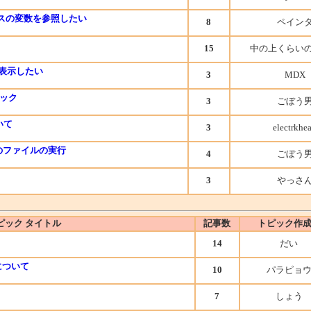
ラスの変数を参照したい
8
ペイン
15
中の上くらい
uを表示したい
3
MDX
ェック
3
ごぼう
いて
3
electrkhe
のファイルの実行
4
ごぼう
3
やっさ
ピック タイトル
記事数
トピック作
14
だい
作成について
10
パラピョ
7
しょう