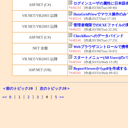
ログインユーザの属性に日本語
ASP.NET (C#)
└
#48234
[作成:03/30(Tue) 00:46]
DataGridViewでマウス操作
VB.NET/VB2005 以降
└
#48214
[作成:03/27(Sat) 17:16]
管理者権限でのEXEファイルの実行
VB.NET/VB2005 以降
└
#48255
[作成:03/30(Tue) 22:26]
CheckBoxへのデータバインド
ASP.NET (C#)
└
#48248
[作成:03/30(Tue) 17:25]
Webブラウザコントロールで携
.NET 全般
└
#48245
[作成:03/30(Tue) 16:01]
スタートメニュー(All Users)の
VB.NET/VB2005 以降
└
#48264
[作成:03/31(Wed) 13:28]
ReportViewerからpdfを作
ASP.NET (VB)
└
#48260
[作成:03/31(Wed) 09:42]
＜前のトピック20
|
次のトピック20＞
<<
0
|
1
|
2
|
3
|
4
|
5
>>