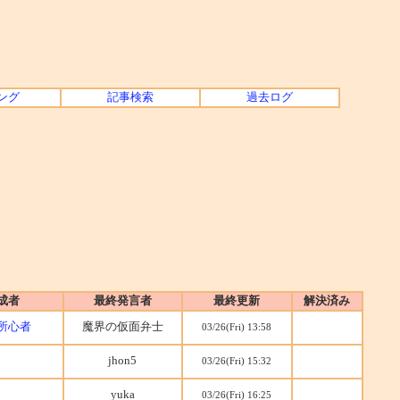
ング
記事検索
過去ログ
成者
最終発言者
最終更新
解決済み
所心者
魔界の仮面弁士
03/26(Fri) 13:58
jhon5
03/26(Fri) 15:32
yuka
03/26(Fri) 16:25