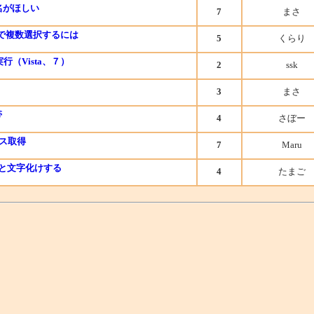
名がほしい
7
まさ
のみで複数選択するには
5
くらり
（Vista、７）
2
ssk
3
まさ
帯
4
さぼー
パス取得
7
Maru
成すると文字化けする
4
たまご