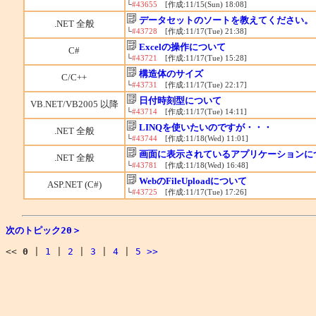
└
#43655
[作成:11/15(Sun) 18:08]
データセットのソートを教えてください。
.NET 全般
└
#43728
[作成:11/17(Tue) 21:38]
Excelの操作について
C#
└
#43721
[作成:11/17(Tue) 15:28]
構造体のサイズ
C/C++
└
#43731
[作成:11/17(Tue) 22:17]
日付時刻型について
VB.NET/VB2005 以降
└
#43714
[作成:11/17(Tue) 14:11]
LINQを使いたいのですが・・・
.NET 全般
└
#43744
[作成:11/18(Wed) 11:01]
画面に表示されているアプリケーションに
.NET 全般
└
#43781
[作成:11/18(Wed) 16:48]
WebのFileUploadについて
ASP.NET (C#)
└
#43725
[作成:11/17(Tue) 17:26]
次のトピック20＞
<<
0
|
1
|
2
|
3
|
4
|
5
>>