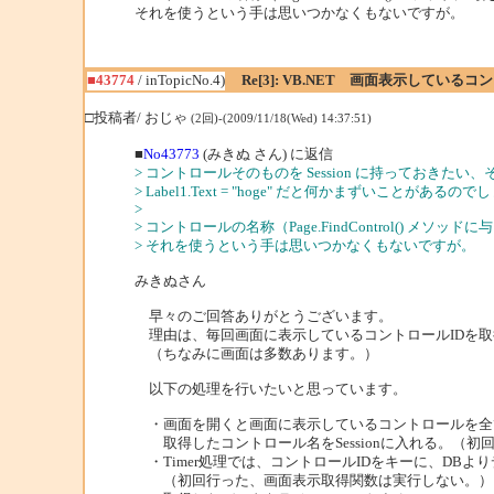
それを使うという手は思いつかなくもないですが。
■43774
/ inTopicNo.4)
Re[3]: VB.NET 画面表示してい
□投稿者/ おじゃ
(2回)-(2009/11/18(Wed) 14:37:51)
■
No43773
(みきぬ さん) に返信
> コントロールそのものを Session に持っておきた
> Label1.Text = "hoge" だと何かまずいことがあるの
>
> コントロールの名称（Page.FindControl() 
> それを使うという手は思いつかなくもないですが。
みきぬさん
早々のご回答ありがとうございます。
理由は、毎回画面に表示しているコントロールIDを取
（ちなみに画面は多数あります。）
以下の処理を行いたいと思っています。
・画面を開くと画面に表示しているコントロールを全
取得したコントロール名をSessionに入れる。（初
・Timer処理では、コントロールIDをキーに、DBよ
（初回行った、画面表示取得関数は実行しない。）