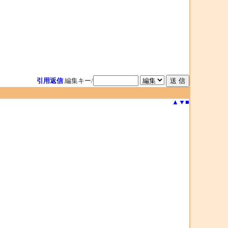
引用返信
編集キー/
▲
▼
■