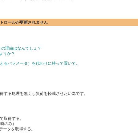
るコントロールが更新されません
い、その理由はなんでしょ？
でしょうか？
メソッドに与えるパラメータ）を代わりに持って置いて、
得する処理を無くし負荷を軽減させたい為です。
て取得する。
回時のみ）
りデータを取得する。