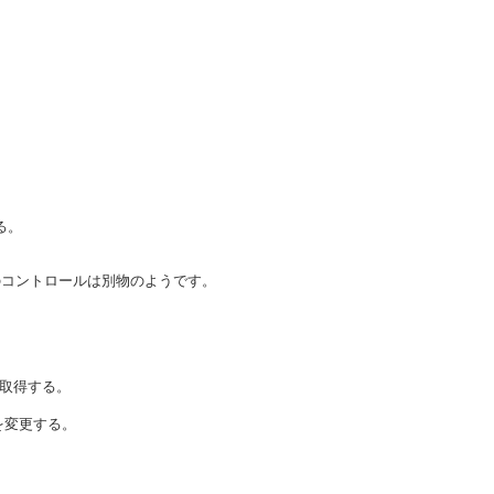
する。
示のコントロールは別物のようです。
取得する。
を変更する。