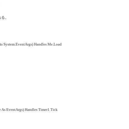
。
れる。
 As System.EventArgs) Handles Me.Load
e As EventArgs) Handles Timer1.Tick