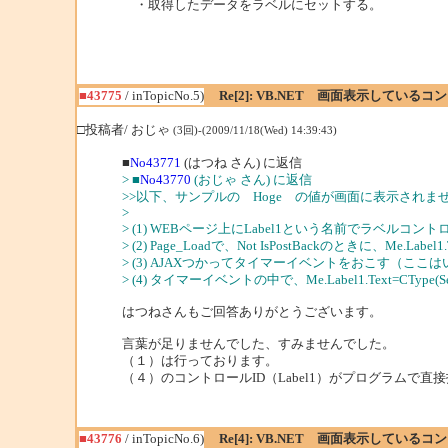
・取得したデータをラベルにセットする。
■43775
/ inTopicNo.5)
Re[2]: VB.NET 画面表示してい
□投稿者/ おじゃ
(3回)-(2009/11/18(Wed) 14:39:43)
■
No43771
(はつね さん) に返信
> ■
No43770
(おじゃ さん) に返信
>>以下、サンプルの Hoge の値が画面に表示されま
>
> (1) WEBページ上にLabel1という名前でラベルコ
> (2) Page_Loadで、Not IsPostBackのときに、Me.Labe
> (3) AJAXつかってタイマーイベントをおこす（こ
> (4) タイマーイベントの中で、Me.Label1.Text=CType(Sess
はつねさんもご回答ありがとうございます。
言葉が足りませんでした、すみませんでした。
（１）は行っております。
（４）のコントロールID（Label1）がプログラムで
■43776
/ inTopicNo.6)
Re[4]: VB.NET 画面表示してい