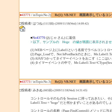
■43771
/ inTopicNo.2)
Re[1]: VB.NET 画面表示してい
□投稿者/ はつね
(1113回)-(2009/11/18(Wed) 14:09:42)
■
No43770
(おじゃ さん) に返信
> 以下、サンプルの Hoge の値が画面に表示されま
(1) WEBページ上にLabel1という名前でラベルコント
(2) Page_Loadで、Not IsPostBackのときに、Me.Label
(3) AJAXつかってタイマーイベントをおこす（ここは
(4) タイマーイベントの中で、Me.Label1.Text=CType(Sessi
■43773
/ inTopicNo.3)
Re[2]: VB.NET 画面表示してい
□投稿者/ みきぬ
(665回)-(2009/11/18(Wed) 14:31:43)
コントロールそのものを Session に持っておきたい
Label1.Text = "hoge" だと何かまずいことがあるので
コントロールの名称（Page.FindControl() メソ