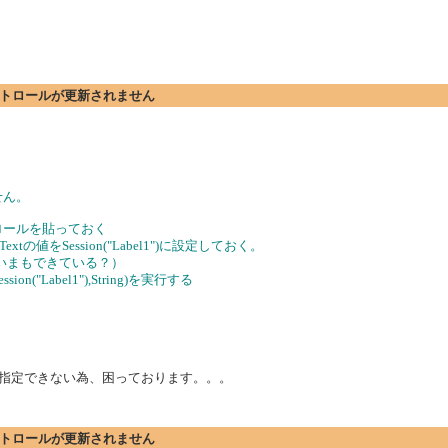
るコントロールが更新されません
せん。
ントロールを貼っておく
l1.Textの値をSession("Label1")に設定しておく。
こはいまもできている？）
ion("Label1"),String)を実行する
直接指定できない為、困っております。。。
るコントロールが更新されません