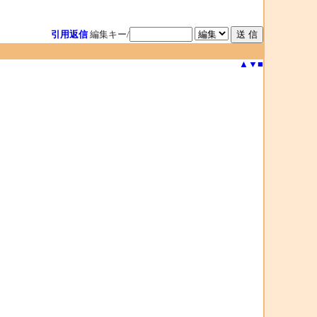
引用返信
編集キー/
▲
▼
■