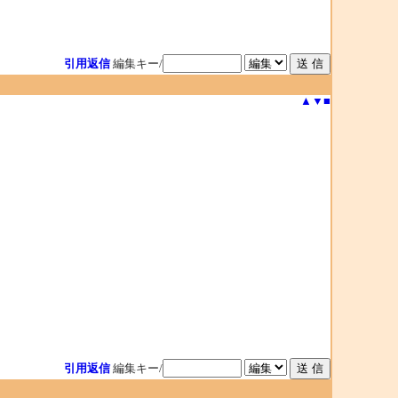
引用返信
編集キー/
▲
▼
■
引用返信
編集キー/