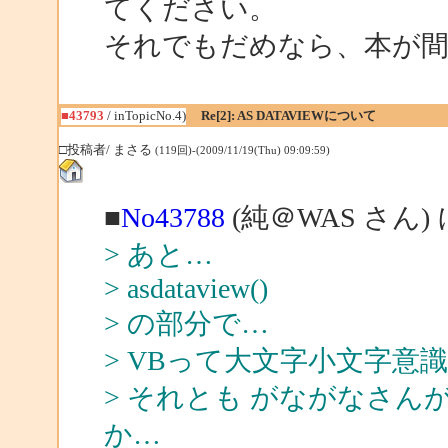
てください。
それでもだめなら、本が
■43793
/ inTopicNo.4)
Re[2]: AS DATAVIEWについて
□投稿者/ まさる
(119回)-(2009/11/19(Thu) 09:09:59)
■
No43788
(純＠WAS さん)
> あと…
> asdataview()
> の部分で…
> VBって大文字小文字意
> それとも がながなさ
か…