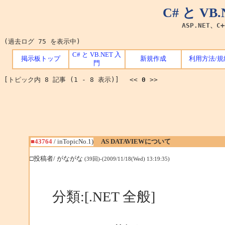
C# と V
ASP.NET、C
(過去ログ 75 を表示中)
C# と VB.NET 入
掲示板トップ
新規作成
利用方法/規
門
[トピック内 8 記事 (1 - 8 表示)] <<
0
>>
■43764
/ inTopicNo.1)
AS DATAVIEWについて
□投稿者/ がながな
(39回)-(2009/11/18(Wed) 13:19:35)
分類:[.NET 全般]