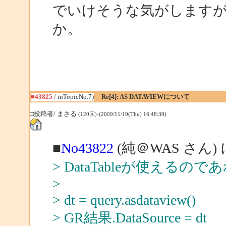
でいけそうな気がします
か。
■43825
/ inTopicNo.7)
Re[4]: AS DATAVIEWについて
□投稿者/ まさる
(120回)-(2009/11/19(Thu) 16:48:39)
■
No43822
(純＠WAS さん)
> DataTableが使えるので
>
> dt = query.asdataview()
> GR結果.DataSource = dt