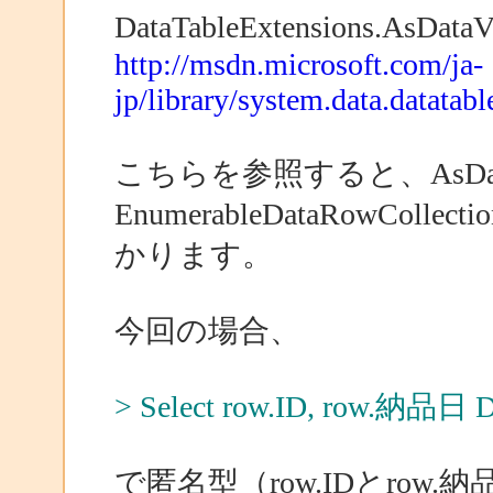
DataTableExtensions.AsD
http://msdn.microsoft.com/ja-
jp/library/system.data.datatab
こちらを参照すると、AsData
EnumerableDataRowCo
かります。
今回の場合、
> Select row.ID, row.納品日 Di
で匿名型（row.IDとro