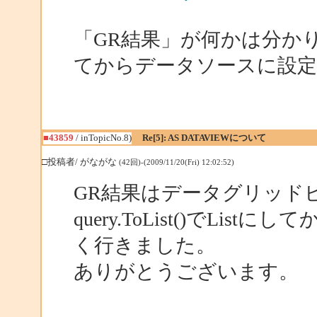
「GR結果」が何かは分かりませんが
てからデータソースに設
■43859
/ inTopicNo.8)
Re[5]: AS DATAVIEWについて
□投稿者/ がながな
(42回)-(2009/11/20(Fri) 12:02:52)
GR結果はデータグリッド
query.ToList()でL
く行きました。
ありがとうございます。