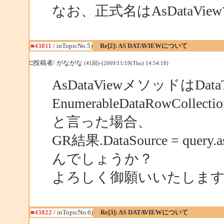
なお、正式名はAsDataV
■43811
/ inTopicNo.5)
Re[2]: AS DATAVIEWについて
□投稿者/ がながな
(41回)-(2009/11/19(Thu) 14:54:18)
AsDataViewメソッドはDataT
EnumerableDataRowCol
と言った場合、
GR結果.DataSource = qu
んでしょうか？
よろしく御願いいたしま
■43822
/ inTopicNo.6)
Re[3]: AS DATAVIEWについて