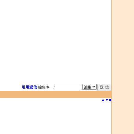
引用返信
編集キー/
▲
▼
■