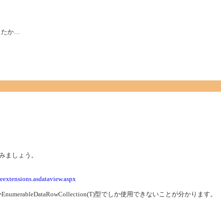
ったか…
てみましょう。
leextensions.asdataview.aspx
EnumerableDataRowCollection(T)型でしか使用できないことが分かります。