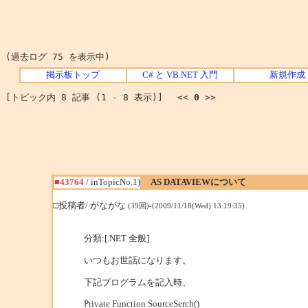
(過去ログ 75 を表示中)
掲示板トップ
C# と VB.NET 入門
新規作成
[トピック内 8 記事 (1 - 8 表示)] <<
0
>>
■43764
/ inTopicNo.1)
AS DATAVIEWについて
□投稿者/ がながな
(39回)-(2009/11/18(Wed) 13:19:35)
分類:[.NET 全般]
いつもお世話になります。
下記プログラムを記入時、
Private Function SourceSerch()