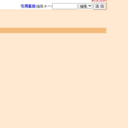
解決済み
引用返信
編集キー/