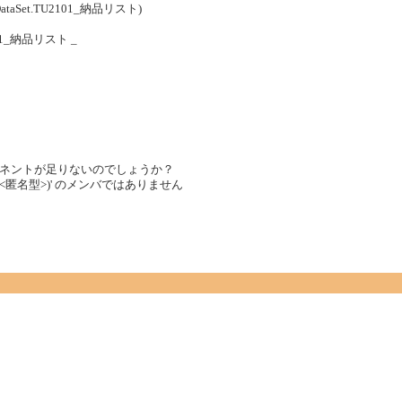
ataSet.TU2101_納品リスト)
2101_納品リスト _
ネントが足りないのでしょうか？
merable(Of <匿名型>)' のメンバではありません