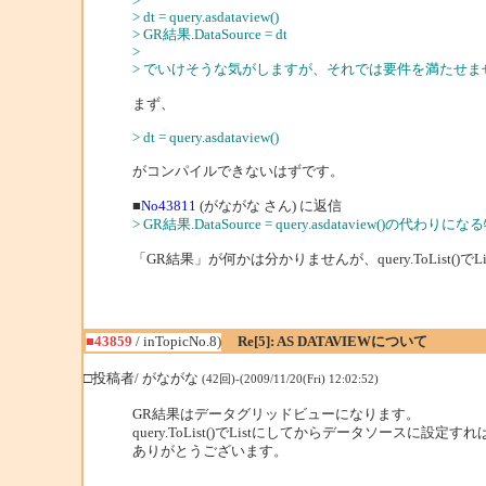
>
> dt = query.asdataview()
> GR結果.DataSource = dt
>
> でいけそうな気がしますが、それでは要件を満たせま
まず、
> dt = query.asdataview()
がコンパイルできないはずです。
■
No43811
(がながな さん) に返信
> GR結果.DataSource = query.asdataview()の
「GR結果」が何かは分かりませんが、query.ToList
■43859
/ inTopicNo.8)
Re[5]: AS DATAVIEWについて
□投稿者/ がながな
(42回)-(2009/11/20(Fri) 12:02:52)
GR結果はデータグリッドビューになります。
query.ToList()でListにしてからデータソースに設
ありがとうございます。