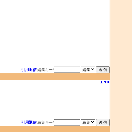
引用返信
編集キー/
▲
▼
■
引用返信
編集キー/