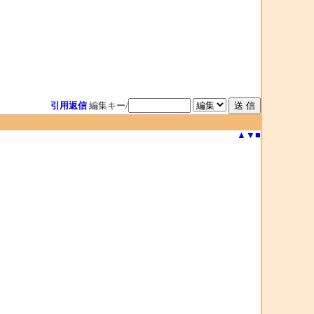
引用返信
編集キー/
▲
▼
■