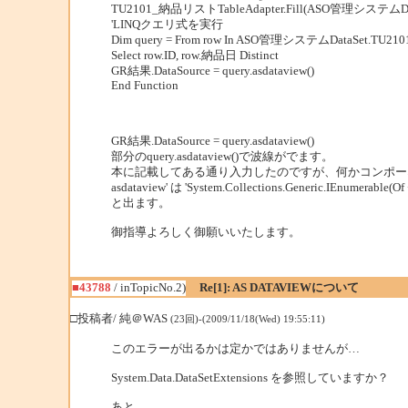
TU2101_納品リストTableAdapter.Fill(ASO管理システムD
'LINQクエリ式を実行
Dim query = From row In ASO管理システムDataSet.TU
Select row.ID, row.納品日 Distinct
GR結果.DataSource = query.asdataview()
End Function
GR結果.DataSource = query.asdataview()
部分のquery.asdataview()で波線がでます。
本に記載してある通り入力したのですが、何かコンポー
asdataview' は 'System.Collections.Generic.IEnu
と出ます。
御指導よろしく御願いいたします。
■43788
/ inTopicNo.2)
Re[1]: AS DATAVIEWについて
□投稿者/ 純＠WAS
(23回)-(2009/11/18(Wed) 19:55:11)
このエラーが出るかは定かではありませんが…
System.Data.DataSetExtensions を参照していますか？
あと…