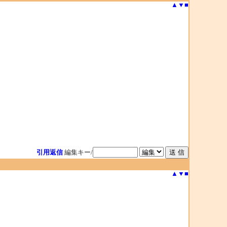
▲
▼
■
引用返信
編集キー/
▲
▼
■