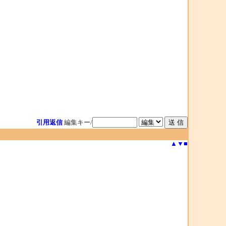
引用返信
編集キー/
▲
▼
■