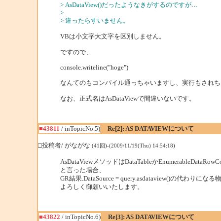
> AsDataView()だったようなきがするのですが…
>
> 違ったらすいません。
VBは小文字大文字を区別しません。
ですので、
console.writeline("hoge")
なんてのもコンパイル通っちゃいますし、実行もされち
なお、正式名はAsDataViewで間違いないです。
■43811
/ inTopicNo.5)
Re[2]: AS DATAVIEWについて
□投稿者/ がながな
(41回)-(2009/11/19(Thu) 14:54:18)
AsDataViewメソッドはDataTableかEnumerableDataR
と言った場合、
GR結果.DataSource = query.asdataview()の代
よろしく御願いいたします。
■43822
/ inTopicNo.6)
Re[3]: AS DATAVIEWについて