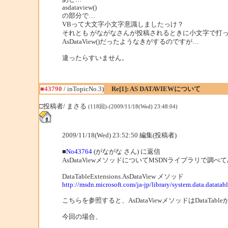
asdataview()
の部分で…
VBって大文字小文字意識しましたっけ？
それとも がながなさんが投稿されるときに小文字で打
AsDataView()だったようなきがするのですが…
違ったらすいません。
■43790
/ inTopicNo.3)
Re[1]: AS DATAVIEWについて
□投稿者/ まさる
(118回)-(2009/11/18(Wed) 23:48:04)
2009/11/18(Wed) 23:52:50 編集(投稿者)
■
No43764
(がながな さん) に返信
AsDataViewメソッドについてMSDNライブラリで調べ
DataTableExtensions.AsDataView メソッド
http://msdn.microsoft.com/ja-jp/library/system.data.datatab
こちらを参照すると、AsDataViewメソッドはDataTableか
今回の場合、