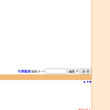
引用返信
編集キー/
▲
▼
■