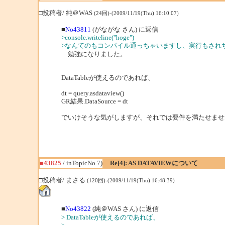
□投稿者/ 純＠WAS
(24回)-(2009/11/19(Thu) 16:10:07)
■
No43811
(がながな さん) に返信
>console.writeline("hoge")
>なんてのもコンパイル通っちゃいますし、実行もされ
…勉強になりました。
DataTableが使えるのであれば、
dt = query.asdataview()
GR結果.DataSource = dt
でいけそうな気がしますが、それでは要件を満たせませ
■43825
/ inTopicNo.7)
Re[4]: AS DATAVIEWについて
□投稿者/ まさる
(120回)-(2009/11/19(Thu) 16:48:39)
■
No43822
(純＠WAS さん) に返信
> DataTableが使えるのであれば、