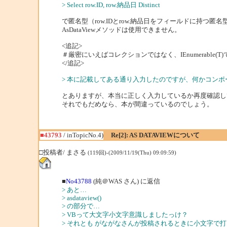
> Select row.ID, row.納品日 Distinct
で匿名型（row.IDとrow.納品日をフィールドに持つ
AsDataViewメソッドは使用できません。
<追記>
＃厳密にいえばコレクションではなく、IEnumerable(T
</追記>
> 本に記載してある通り入力したのですが、何かコン
とありますが、本当に正しく入力しているか再度確認し
それでもだめなら、本が間違っているのでしょう。
■43793
/ inTopicNo.4)
Re[2]: AS DATAVIEWについて
□投稿者/ まさる
(119回)-(2009/11/19(Thu) 09:09:59)
■
No43788
(純＠WAS さん) に返信
> あと…
> asdataview()
> の部分で…
> VBって大文字小文字意識しましたっけ？
> それとも がながなさんが投稿されるときに小文字で