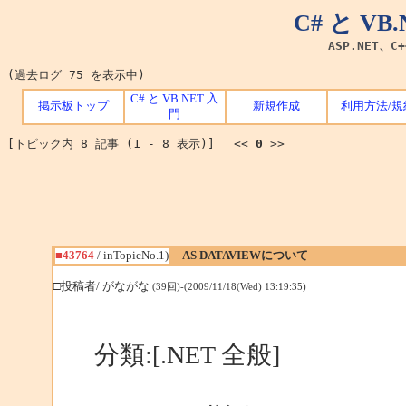
C# と V
ASP.NET、C
(過去ログ 75 を表示中)
C# と VB.NET 入
掲示板トップ
新規作成
利用方法/規
門
[トピック内 8 記事 (1 - 8 表示)] <<
0
>>
■43764
/ inTopicNo.1)
AS DATAVIEWについて
□投稿者/ がながな
(39回)-(2009/11/18(Wed) 13:19:35)
分類:[.NET 全般]