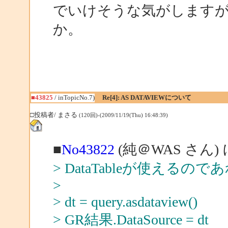
でいけそうな気がします
か。
■43825
/ inTopicNo.7)
Re[4]: AS DATAVIEWについて
□投稿者/ まさる
(120回)-(2009/11/19(Thu) 16:48:39)
■
No43822
(純＠WAS さん)
> DataTableが使えるので
>
> dt = query.asdataview()
> GR結果.DataSource = dt