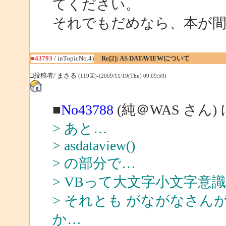
てください。
それでもだめなら、本が
■43793
/ inTopicNo.4)
Re[2]: AS DATAVIEWについて
□投稿者/ まさる
(119回)-(2009/11/19(Thu) 09:09:59)
■
No43788
(純＠WAS さん)
> あと…
> asdataview()
> の部分で…
> VBって大文字小文字意
> それとも がながなさ
か…