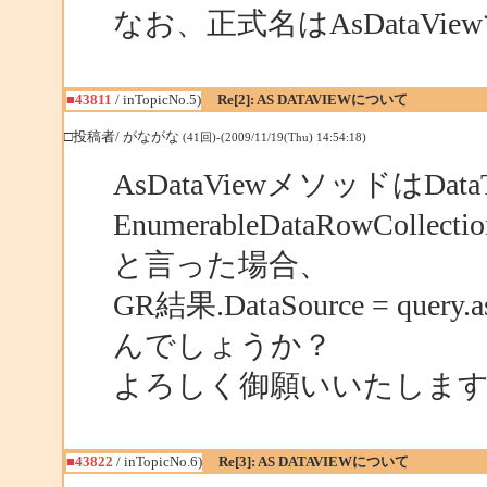
なお、正式名はAsDataV
■43811
/ inTopicNo.5)
Re[2]: AS DATAVIEWについて
□投稿者/ がながな
(41回)-(2009/11/19(Thu) 14:54:18)
AsDataViewメソッドはDataT
EnumerableDataRowCol
と言った場合、
GR結果.DataSource = qu
んでしょうか？
よろしく御願いいたしま
■43822
/ inTopicNo.6)
Re[3]: AS DATAVIEWについて