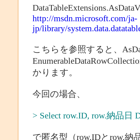
DataTableExtensions.AsD
http://msdn.microsoft.com/ja-
jp/library/system.data.datatab
こちらを参照すると、AsData
EnumerableDataRowCo
かります。
今回の場合、
> Select row.ID, row.納品日 Di
で匿名型（row.IDとro