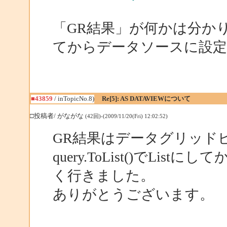
「GR結果」が何かは分かりませんが
てからデータソースに設
■43859
/ inTopicNo.8)
Re[5]: AS DATAVIEWについて
□投稿者/ がながな
(42回)-(2009/11/20(Fri) 12:02:52)
GR結果はデータグリッド
query.ToList()でL
く行きました。
ありがとうございます。