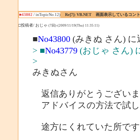
■43802
/ inTopicNo.12)
Re[7]: VB.NET 画面表示している
□投稿者/ おじゃ
(7回)-(2009/11/19(Thu) 11:35:11)
■
No43800
(みきぬ さん) 
> ■
No43779
(おじゃ さん)
>
みきぬさん
返信ありがとうございま
アドバイスの方法で試し
途方にくれていた所です