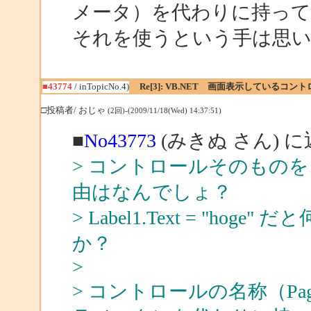
メータ）を代わりに持って
それを使うという手は思
■43774
/ inTopicNo.4)
Re[3]: VB.NET 画面表示しているコ
□投稿者/ おじゃ
(2回)-(2009/11/18(Wed) 14:37:51)
■
No43773
(みきぬ さん) 
> コントロールそのものを 
由はなんでしょ？
> Label1.Text = "h
か？
>
> コントロールの名称（Page.