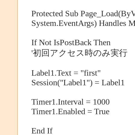
Protected Sub Page_Load(ByVa
System.EventArgs) Handles 
If Not IsPostBack Then
'初回アクセス時のみ実行
Label1.Text = "first"
Session("Label1") = Label1
Timer1.Interval = 1000
Timer1.Enabled = True
End If