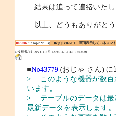
結果は追って連絡いたし
以上、どうもありがとう
■43806
/ inTopicNo.13)
Re[6]: VB.NET 画面表示している
□投稿者/ はつね
(1116回)-(2009/11/19(Thu) 12:18:09)
■
No43779
(おじゃ さん) 
> このような機器が数百
います。
> テーブルのデータは最
最新データを表示します。