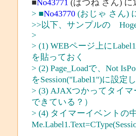
■
No43771
(はつね さん) 
> ■
No43770
(おじゃ さん)
>>以下、サンプルの Ho
>
> (1) WEBページ上にL
を貼っておく
> (2) Page_Loadで、Not I
をSession("Label1")に
> (3) AJAXつかって
できている？）
> (4) タイマーイベントの
Me.Label1.Text=CType(Ses