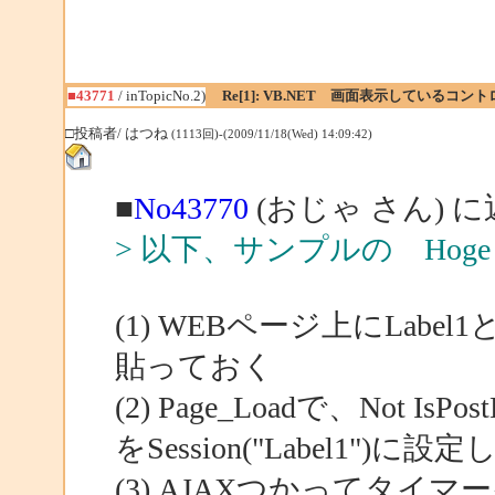
■43771
/ inTopicNo.2)
Re[1]: VB.NET 画面表示しているコ
□投稿者/ はつね
(1113回)-(2009/11/18(Wed) 14:09:42)
■
No43770
(おじゃ さん) 
> 以下、サンプルの Ho
(1) WEBページ上にLa
貼っておく
(2) Page_Loadで、Not IsP
をSession("Label1")に
(3) AJAXつかってタ