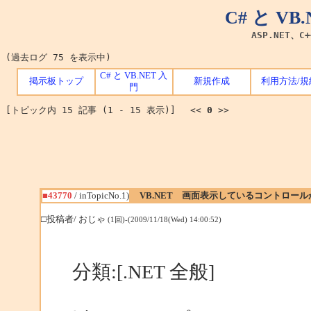
C# と V
ASP.NET、C
(過去ログ 75 を表示中)
C# と VB.NET 入
掲示板トップ
新規作成
利用方法/規
門
[トピック内 15 記事 (1 - 15 表示)] <<
0
>>
■43770
/ inTopicNo.1)
VB.NET 画面表示しているコントロー
□投稿者/ おじゃ
(1回)-(2009/11/18(Wed) 14:00:52)
分類:[.NET 全般]