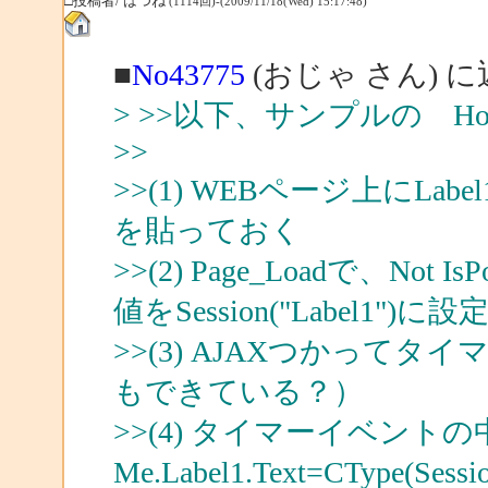
□投稿者/ はつね
(1114回)-(2009/11/18(Wed) 15:17:48)
■
No43775
(おじゃ さん) 
> >>以下、サンプルの 
>>
>>(1) WEBページ上にL
を貼っておく
>>(2) Page_Loadで、Not I
値をSession("Label1"
>>(3) AJAXつかって
もできている？）
>>(4) タイマーイベント
Me.Label1.Text=CType(Ses