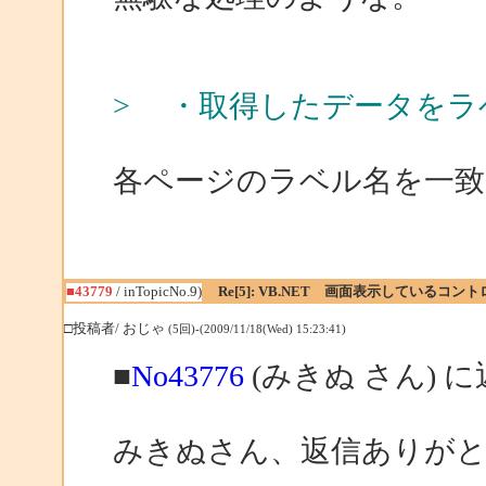
> ・取得したデータをラ
各ページのラベル名を一
■43779
/ inTopicNo.9)
Re[5]: VB.NET 画面表示しているコ
□投稿者/ おじゃ
(5回)-(2009/11/18(Wed) 15:23:41)
■
No43776
(みきぬ さん) 
みきぬさん、返信ありが