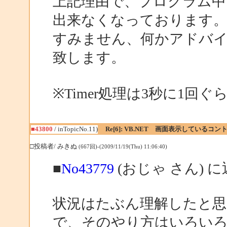
上記理由で、プログラム中
出来なくなっております
すみません、何かアドバ
致します。
※Timer処理は3秒に1回
■43800
/ inTopicNo.11)
Re[6]: VB.NET 画面表示している
□投稿者/ みきぬ
(667回)-(2009/11/19(Thu) 11:06:40)
■
No43779
(おじゃ さん) 
状況はたぶん理解したと思
で、そのやり方はいろい