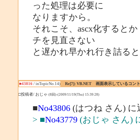
った処理は必要に
なりますから。
それこそ、ascx化すると
チを見直さない
と遅かれ早かれ行き詰る
■43816
/ inTopicNo.14)
Re[7]: VB.NET 画面表示している
□投稿者/ おじゃ
(8回)-(2009/11/19(Thu) 15:39:28)
■
No43806
(はつね さん) 
> ■
No43779
(おじゃ さん)