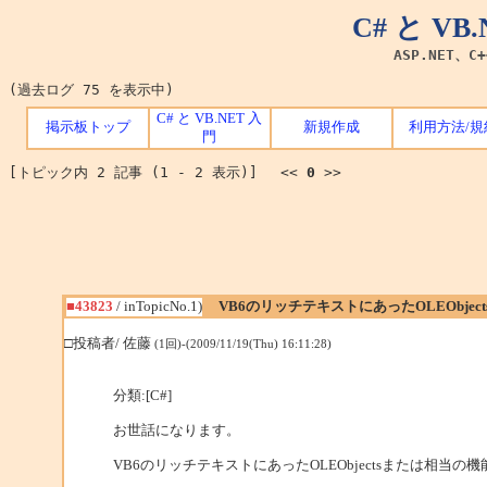
C# と V
ASP.NET、C
(過去ログ 75 を表示中)
C# と VB.NET 入
掲示板トップ
新規作成
利用方法/規
門
[トピック内 2 記事 (1 - 2 表示)] <<
0
>>
■43823
/ inTopicNo.1)
VB6のリッチテキストにあったOLEObjec
□投稿者/ 佐藤
(1回)-(2009/11/19(Thu) 16:11:28)
分類:[C#]
お世話になります。
VB6のリッチテキストにあったOLEObjectsまたは相当の