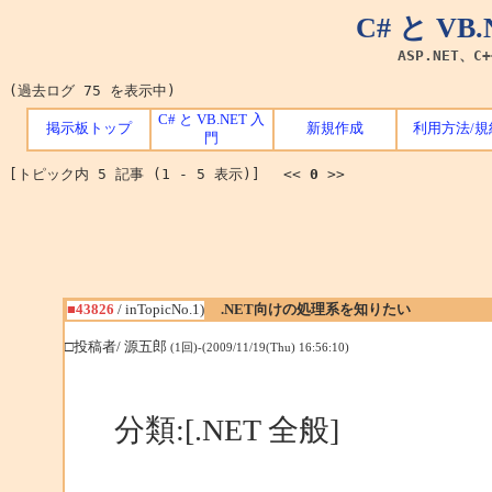
C# と V
ASP.NET、C
(過去ログ 75 を表示中)
C# と VB.NET 入
掲示板トップ
新規作成
利用方法/規
門
[トピック内 5 記事 (1 - 5 表示)] <<
0
>>
■43826
/ inTopicNo.1)
.NET向けの処理系を知りたい
□投稿者/ 源五郎
(1回)-(2009/11/19(Thu) 16:56:10)
分類:[.NET 全般]