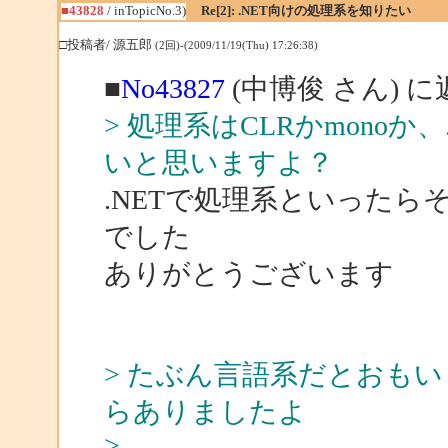
■43828
/ inTopicNo.3)
Re[2]: .NET向けの処理系を知りたい
□投稿者/ 源五郎
(2回)-(2009/11/19(Thu) 17:26:38)
■
No43827
(中博俊 さん) に
> 処理系はCLRかmonoか、
いと思いますよ？
.NETで処理系といった
でした
ありがとうございます
> たぶん言語系だとおもいますが
らありましたよ
>