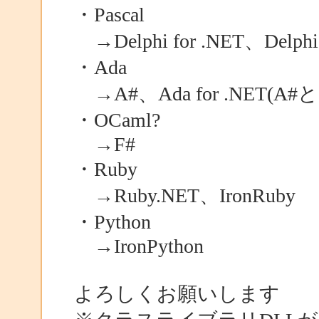
・Pascal
→Delphi for .NET、Delphi
・Ada
→A#、Ada for .NET(A#
・OCaml?
→F#
・Ruby
→Ruby.NET、IronRuby
・Python
→IronPython
よろしくお願いします