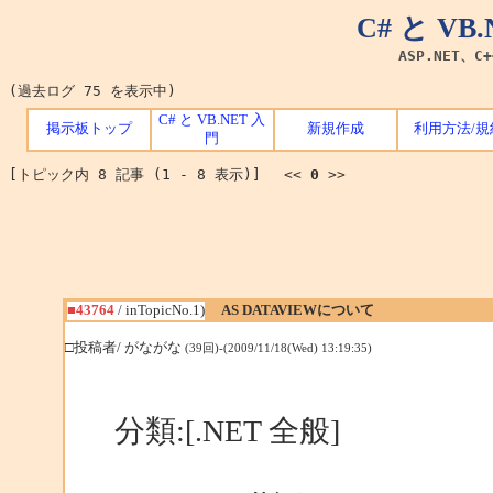
C# と V
ASP.NET、C
(過去ログ 75 を表示中)
C# と VB.NET 入
掲示板トップ
新規作成
利用方法/規
門
[トピック内 8 記事 (1 - 8 表示)] <<
0
>>
■43764
/ inTopicNo.1)
AS DATAVIEWについて
□投稿者/ がながな
(39回)-(2009/11/18(Wed) 13:19:35)
分類:[.NET 全般]