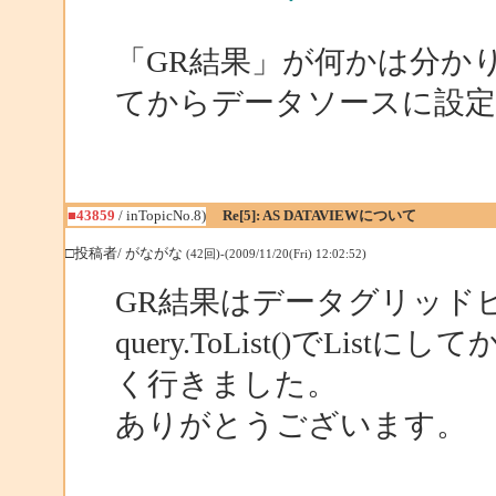
「GR結果」が何かは分かりませんが
てからデータソースに設
■43859
/ inTopicNo.8)
Re[5]: AS DATAVIEWについて
□投稿者/ がながな
(42回)-(2009/11/20(Fri) 12:02:52)
GR結果はデータグリッド
query.ToList()でL
く行きました。
ありがとうございます。