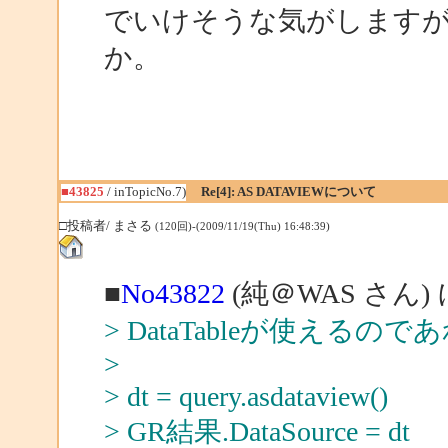
でいけそうな気がします
か。
■43825
/ inTopicNo.7)
Re[4]: AS DATAVIEWについて
□投稿者/ まさる
(120回)-(2009/11/19(Thu) 16:48:39)
■
No43822
(純＠WAS さん)
> DataTableが使えるので
>
> dt = query.asdataview()
> GR結果.DataSource = dt