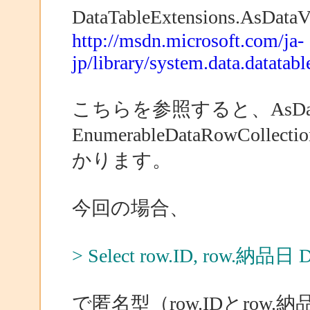
DataTableExtensions.AsD
http://msdn.microsoft.com/ja-
jp/library/system.data.datatab
こちらを参照すると、AsData
EnumerableDataRowCo
かります。
今回の場合、
> Select row.ID, row.納品日 Di
で匿名型（row.IDとro