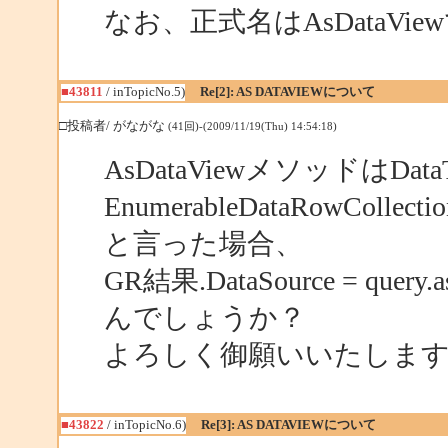
なお、正式名はAsDataV
■43811
/ inTopicNo.5)
Re[2]: AS DATAVIEWについて
□投稿者/ がながな
(41回)-(2009/11/19(Thu) 14:54:18)
AsDataViewメソッドはDataT
EnumerableDataRowCol
と言った場合、
GR結果.DataSource = qu
んでしょうか？
よろしく御願いいたしま
■43822
/ inTopicNo.6)
Re[3]: AS DATAVIEWについて