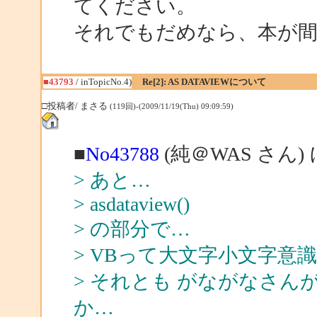
てください。
それでもだめなら、本が
■43793
/ inTopicNo.4)
Re[2]: AS DATAVIEWについて
□投稿者/ まさる
(119回)-(2009/11/19(Thu) 09:09:59)
■
No43788
(純＠WAS さん)
> あと…
> asdataview()
> の部分で…
> VBって大文字小文字意
> それとも がながなさ
か…