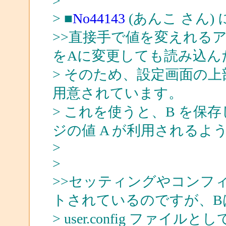
>
> ■
No44143
(あんこ さん)
>>直接手で値を変えれる
をAに変更しても読み込ん
> そのため、設定画面の上
用意されています。
> これを使うと、B を保
ジの値 A が利用されるよ
>
>
>>セッティングやコンフ
トされているのですが、B
> user.config フ