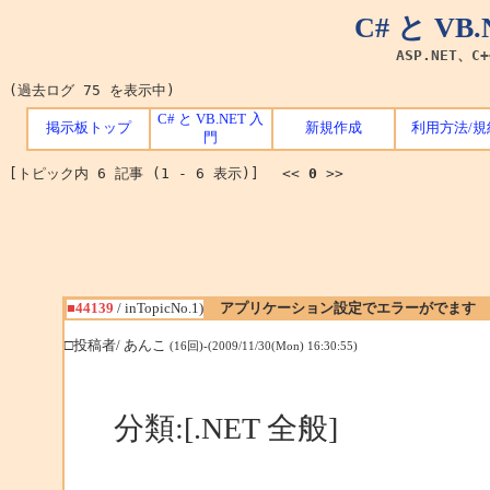
C# と V
ASP.NET、C
(過去ログ 75 を表示中)
C# と VB.NET 入
掲示板トップ
新規作成
利用方法/規
門
[トピック内 6 記事 (1 - 6 表示)] <<
0
>>
■44139
/ inTopicNo.1)
アプリケーション設定でエラーがでます
□投稿者/ あんこ
(16回)-(2009/11/30(Mon) 16:30:55)
分類:[.NET 全般]