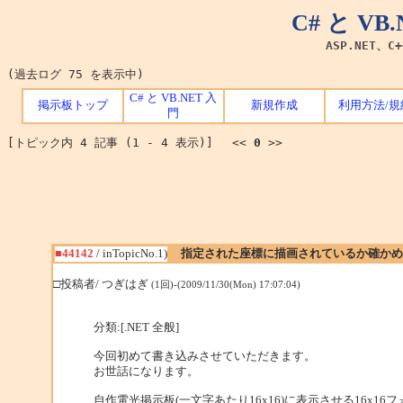
C# と V
ASP.NET、C
(過去ログ 75 を表示中)
C# と VB.NET 入
掲示板トップ
新規作成
利用方法/規
門
[トピック内 4 記事 (1 - 4 表示)] <<
0
>>
■44142
/ inTopicNo.1)
指定された座標に描画されているか確かめ
□投稿者/ つぎはぎ
(1回)-(2009/11/30(Mon) 17:07:04)
分類:[.NET 全般]
今回初めて書き込みさせていただきます。
お世話になります。
自作電光掲示板(一文字あたり16x16)に表示させる16x16フ