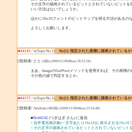
その文字の描画されているビットとされていないビットを
いい方法はないでしょうか。
ほかに16x16フォントのビットマップを得る方法がある
よろしくお願いします。
■44145
/ inTopicNo.2)
Re[1]: 指定された座標に描画されている
□投稿者/ とと
(5回)-(2009/11/30(Mon) 18:52:26)
まあ、ImageのGetPixelメソッドを使用すれば、その座標
その色の値で判定するとか。
■44157
/ inTopicNo.3)
Re[1]: 指定された座標に描画されている
□投稿者/ Azulean
(485回)-(2009/11/30(Mon) 23:16:48)
■
No44142
(つぎはぎ さん) に返信
> 自作電光掲示板(一文字あたり16x16)に表示させる16x1
> その文字の描画されているビットとされていないビット