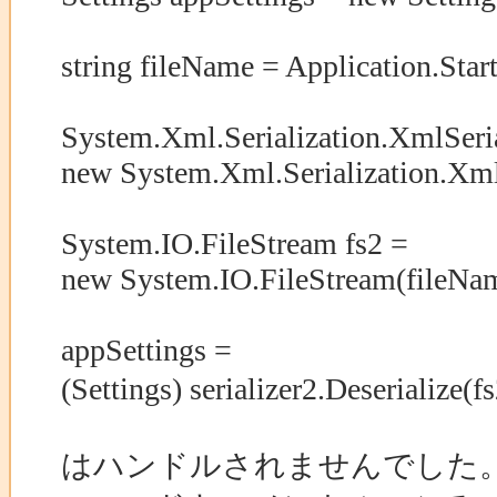
string fileName = Application.Start
System.Xml.Serialization.XmlSerial
new System.Xml.Serialization.XmlS
System.IO.FileStream fs2 =
new System.IO.FileStream(fileNa
appSettings =
(Settings) serializer2.Deser
//InvalidO
はハンドルされませんでした