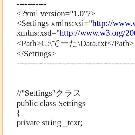
-----------
<?xml version="1.0"?>
<Settings xmlns:xsi="
http://www
xmlns:xsd="
http://www.w3.org/
<Path>C:\でーた\Data.txt</Path>
</Settings>
-------------------------------------------
//"Settings"クラス
public class Settings
{
private string _text;