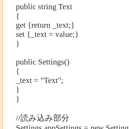
public string Text
{
get {return _text;}
set {_text = value;}
}
public Settings()
{
_text = "Text";
}
}
//読み込み部分
Settings appSettings = new Setting