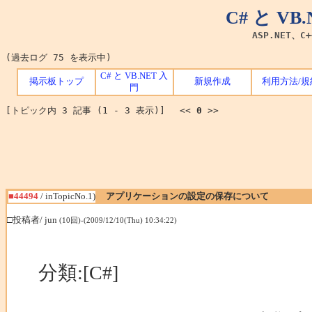
C# と V
ASP.NET、C
(過去ログ 75 を表示中)
C# と VB.NET 入
掲示板トップ
新規作成
利用方法/規
門
[トピック内 3 記事 (1 - 3 表示)] <<
0
>>
■44494
/ inTopicNo.1)
アプリケーションの設定の保存について
□投稿者/ jun
(10回)-(2009/12/10(Thu) 10:34:22)
分類:[C#]