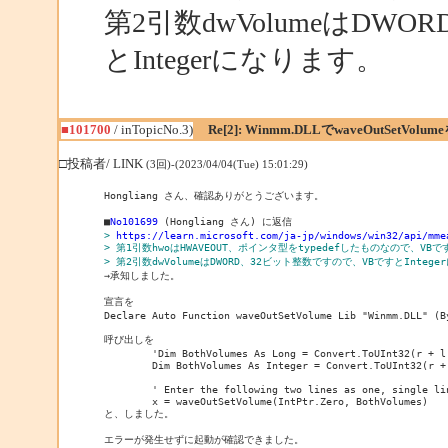
第2引数dwVolumeはDW
とIntegerになります。
■101700
/ inTopicNo.3)
Re[2]: Winmm.DLLでwaveOutSetVolu
□投稿者/ LINK
(3回)-(2023/04/04(Tue) 15:01:29)
Hongliang さん、確認ありがとうございます。

■
No101699
> 
https://learn.microsoft.com/ja-jp/windows/win32/api/mme
> 第1引数hwoはHWAVEOUT、ポインタ型をtypedefしたものなので、VBで
> 第2引数dwVolumeはDWORD、32ビット整数ですので、VBですとInteg

→承知しました。

宣言を

Declare Auto Function waveOutSetVolume Lib "Winmm.DLL" (B
呼び出しを

        'Dim BothVolumes As Long = Convert.ToUInt32(r + l,
        Dim BothVolumes As Integer = Convert.ToUInt32(r + 
        ' Enter the following two lines as one, single lin
        x = waveOutSetVolume(IntPtr.Zero, BothVolumes)

と、しました。

エラーが発生せずに起動が確認できました。
