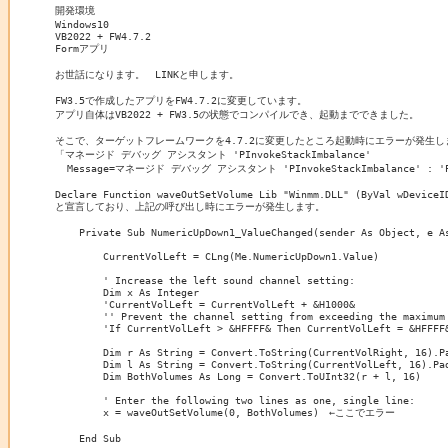
開発環境

Windows10

VB2022 + FW4.7.2

Formアプリ

お世話になります。　LINKと申します。

FW3.5で作成したアプリをFW4.7.2に変更しています。

アプリ自体はVB2022 + FW3.5の状態でコンパイルでき、起動までできました。

そこで、ターゲットフレームワークを4.7.2に変更したところ起動時にエラーが発生しま
「マネージド デバッグ アシスタント 'PInvokeStackImbalance' 

  Message=マネージド デバッグ アシスタント 'PInvokeStackImbal
Declare Function waveOutSetVolume Lib "Winmm.DLL" (ByVal wDeviceID
と宣言しており、上記の呼び出し時にエラーが発生します。

    Private Sub NumericUpDown1_ValueChanged(sender As Object, e As
        CurrentVolLeft = CLng(Me.NumericUpDown1.Value)

        ' Increase the left sound channel setting:

        Dim x As Integer

        'CurrentVolLeft = CurrentVolLeft + &H1000&

        '' Prevent the channel setting from exceeding the maximum 
        'If CurrentVolLeft > &HFFFF& Then CurrentVolLeft = &HFFFF&
        Dim r As String = Convert.ToString(CurrentVolRight, 16).Pa
        Dim l As String = Convert.ToString(CurrentVolLeft, 16).Pad
        Dim BothVolumes As Long = Convert.ToUInt32(r + l, 16)

        ' Enter the following two lines as one, single line:

        x = waveOutSetVolume(0, BothVolumes)　←ここでエラー

    End Sub
