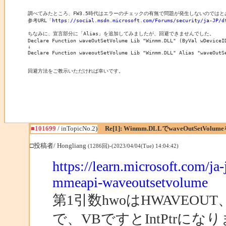
調べてみたところ、FW3.5時代はエラーのチェックの有無で問題が発生しないのではと
参考URL「
https://social.msdn.microsoft.com/Forums/security/ja-JP/d
ちなみに、宣言部分に「Alias」を追加してみましたが、回避できませんでした。

Declare Function waveOutSetVolume Lib "Winmm.DLL" (ByVal wDeviceID
↓

Declare Function waveoutSetVolume Lib "Winmm.DLL" Alias "waveOutS
回避方法をご教示いただければ幸いです。

■101699
/ inTopicNo.2)
Re[1]: Winmm.DLLでwaveOutSetVolu
□投稿者/ Hongliang
(1286回)-(2023/04/04(Tue) 14:04:42)
https://learn.microsoft.com/j
mmeapi-waveoutsetvolume
第1引数hwoはHWAVEOU
で、VBですとIntPtrにな