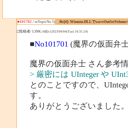
■101702
/ inTopicNo.5)
Re[4]: Winmm.DLLでwaveOutSetVolu
□投稿者/ LINK
(4回)-(2023/04/04(Tue) 16:31:24)
■
No101701
(魔界の仮面弁士
魔界の仮面弁士 さん参考
> 厳密には UInteger や 
とのことですので、UInte
す。
ありがとうございました