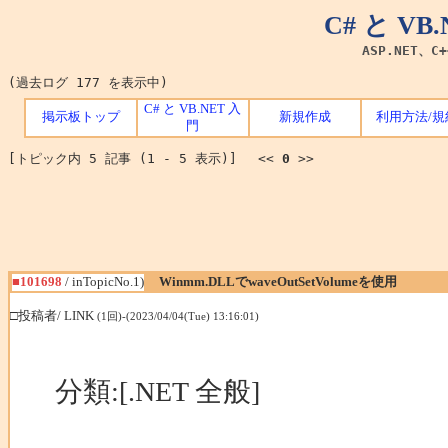
C# と V
ASP.NET、C
(過去ログ 177 を表示中)
C# と VB.NET 入
掲示板トップ
新規作成
利用方法/規
門
[トピック内 5 記事 (1 - 5 表示)] <<
0
>>
■101698
/ inTopicNo.1)
Winmm.DLLでwaveOutSetVolumeを使用
□投稿者/ LINK
(1回)-(2023/04/04(Tue) 13:16:01)
分類:[.NET 全般]