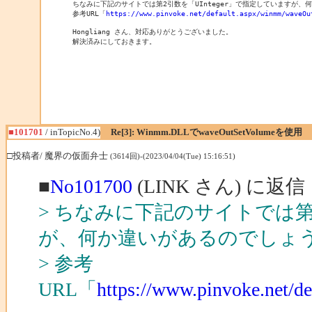
ちなみに下記のサイトでは第2引数を「UInteger」で指定していますが、
参考URL「
https://www.pinvoke.net/default.aspx/winmm/waveOu
Hongliang さん、対応ありがとうございました。

解決済みにしておきます。

■101701
/ inTopicNo.4)
Re[3]: Winmm.DLLでwaveOutSetVolumeを使用
□投稿者/ 魔界の仮面弁士
(3614回)-(2023/04/04(Tue) 15:16:51)
■
No101700
(LINK さん) に返信
> ちなみに下記のサイトでは第2
が、何か違いがあるのでしょ
> 参考
URL「
https://www.pinvoke.net/