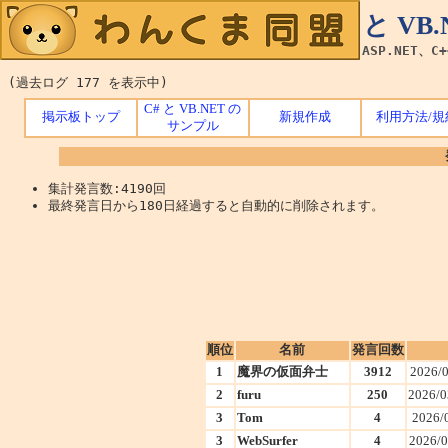
C# と V
ASP.NET、C
(過去ログ 177 を表示中)
C# と VB.NET の
掲示板トップ
新規作成
利用方法/規
サンプル
集計発言数:4190回
最終発言日から180日経過すると自動的に削除されます。
順位
名前
発言回数
1
魔界の仮面弁士
3912
2026/0
2
furu
250
2026/0
3
Tom
4
2026/0
3
WebSurfer
4
2026/0