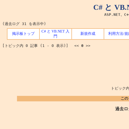
C# と V
ASP.NET、C
(過去ログ 31 を表示中)
C# と VB.NET 入
掲示板トップ
新規作成
利用方法/規
門
[トピック内 0 記事 (1 - 0 表示)] <<
0
>>
トピック内
この
過去ロ