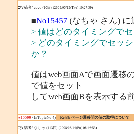
□投稿者/ coco
(10回)-(2008/03/13(Thu) 10:27:39)
■
No15457
(なちゃ さん) 
> 値はどのタイミングで
> どのタイミングでセッ
か？
値はweb画面Aで画面遷移のた
で値をセット
してweb画面Bを表示する
■15500
/ inTopicNo.4)
Re[3]: ページ遷移間の値の取得について
□投稿者/ なちゃ
(113回)-(2008/03/14(Fri) 08:46:53)