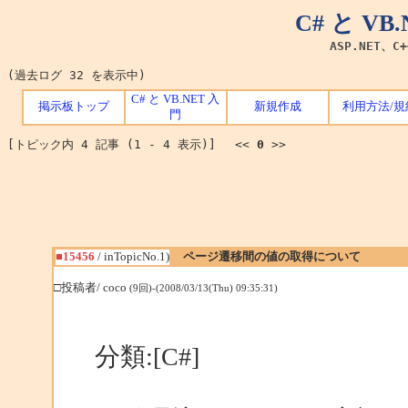
C# と V
ASP.NET、C
(過去ログ 32 を表示中)
C# と VB.NET 入
掲示板トップ
新規作成
利用方法/規
門
[トピック内 4 記事 (1 - 4 表示)] <<
0
>>
■15456
/ inTopicNo.1)
ページ遷移間の値の取得について
□投稿者/ coco
(9回)-(2008/03/13(Thu) 09:35:31)
分類:[C#]