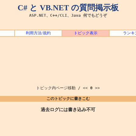
C# と VB.NET の質問掲示板
ASP.NET、C++/CLI、Java 何でもどうぞ
利用方法/規約
トピック表示
ランキ
トピック内ページ移動 / <<
0
>>
このトピックに書きこむ
過去ログには書き込み不可