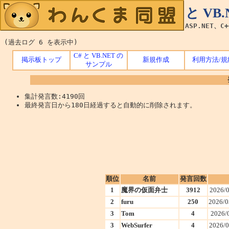
C# と V
ASP.NET、C
(過去ログ 6 を表示中)
C# と VB.NET の
掲示板トップ
新規作成
利用方法/規
サンプル
集計発言数:4190回
最終発言日から180日経過すると自動的に削除されます。
順位
名前
発言回数
1
魔界の仮面弁士
3912
2026/0
2
furu
250
2026/0
3
Tom
4
2026/0
3
WebSurfer
4
2026/0