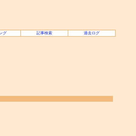
ング
記事検索
過去ログ