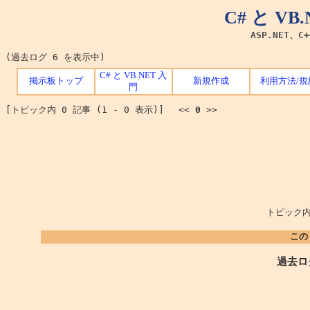
C# と V
ASP.NET、C
(過去ログ 6 を表示中)
C# と VB.NET 入
掲示板トップ
新規作成
利用方法/規
門
[トピック内 0 記事 (1 - 0 表示)] <<
0
>>
トピック内
この
過去ロ