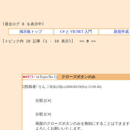
(過去ログ 6 を表示中)
掲示板トップ
C# と VB.NET 入門
新規作成
[トピック内 10 記事 (1 - 10 表示)] <<
0
>>
■6973
/ inTopicNo.1)
クローズボタンのみ
□投稿者/ りん
二等兵(1回)-(2006/09/29(Fri) 15:09:40)
分類:[C#]
分類:[C#]
画面のクローズボタンのみを無効にすることはできます
よろしくお願いいたします。