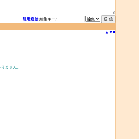
0
引用返信
編集キー/
▲
▼
■
かりません。