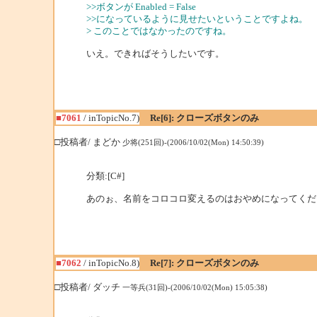
>>ボタンが Enabled = False
>>になっているように見せたいということですよね。
> このことではなかったのですね。
いえ。できればそうしたいです。
■7061
/ inTopicNo.7)
Re[6]: クローズボタンのみ
□投稿者/ まどか
少将(251回)-(2006/10/02(Mon) 14:50:39)
分類:[C#]
あのぉ、名前をコロコロ変えるのはおやめになってくだ
■7062
/ inTopicNo.8)
Re[7]: クローズボタンのみ
□投稿者/ ダッチ
一等兵(31回)-(2006/10/02(Mon) 15:05:38)