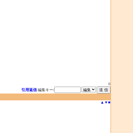
0
引用返信
編集キー/
▲
▼
■