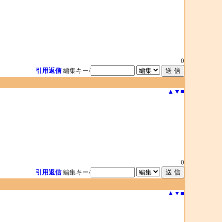
0
引用返信
編集キー/
▲
▼
■
0
引用返信
編集キー/
▲
▼
■