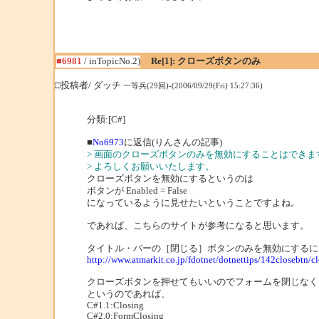
■6981
/ inTopicNo.2)
Re[1]: クローズボタンのみ
□投稿者/ ダッチ
一等兵(29回)-(2006/09/29(Fri) 15:27:36)
分類:[C#]
■
No6973
に返信(りんさんの記事)
> 画面のクローズボタンのみを無効にすることはでき
> よろしくお願いいたします。
クローズボタンを無効にするというのは
ボタンが Enabled = False
になっているように見せたいということですよね。
であれば、こちらのサイトが参考になると思います。
タイトル・バーの［閉じる］ボタンのみを無効にするに
http://www.atmarkit.co.jp/fdotnet/dotnettips/142closebtn/c
クローズボタンを押せてもいいのでフォームを閉じなく
というのであれば、
C#1.1:Closing
C#2.0:FormClosing