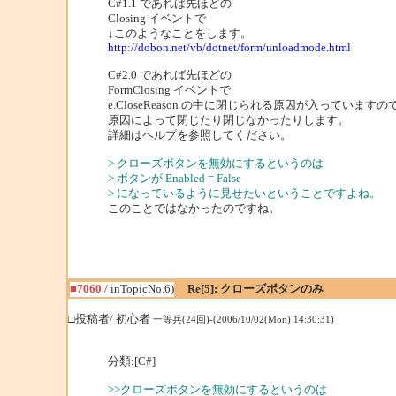
C#1.1 であれば先ほどの
Closing イベントで
↓このようなことをします。
http://dobon.net/vb/dotnet/form/unloadmode.html
C#2.0 であれば先ほどの
FormClosing イベントで
e.CloseReason の中に閉じられる原因が入っていますの
原因によって閉じたり閉じなかったりします。
詳細はヘルプを参照してください。
> クローズボタンを無効にするというのは
> ボタンが Enabled = False
> になっているように見せたいということですよね。
このことではなかったのですね。
■7060
/ inTopicNo.6)
Re[5]: クローズボタンのみ
□投稿者/ 初心者
一等兵(24回)-(2006/10/02(Mon) 14:30:31)
分類:[C#]
>>クローズボタンを無効にするというのは