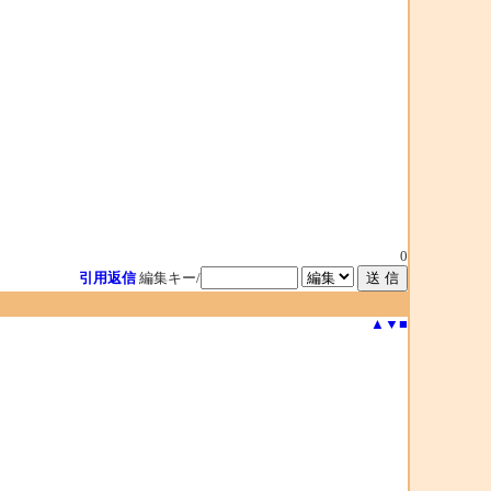
0
引用返信
編集キー/
▲
▼
■