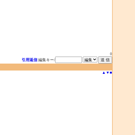
0
引用返信
編集キー/
▲
▼
■