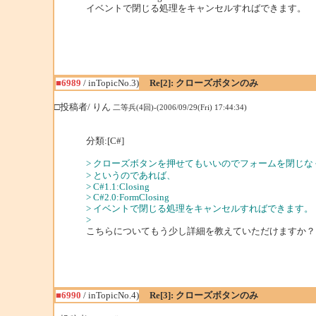
イベントで閉じる処理をキャンセルすればできます。
■6989
/ inTopicNo.3)
Re[2]: クローズボタンのみ
□投稿者/ りん
二等兵(4回)-(2006/09/29(Fri) 17:44:34)
分類:[C#]
> クローズボタンを押せてもいいのでフォームを閉じな
> というのであれば、
> C#1.1:Closing
> C#2.0:FormClosing
> イベントで閉じる処理をキャンセルすればできます。
>
こちらについてもう少し詳細を教えていただけますか？
■6990
/ inTopicNo.4)
Re[3]: クローズボタンのみ