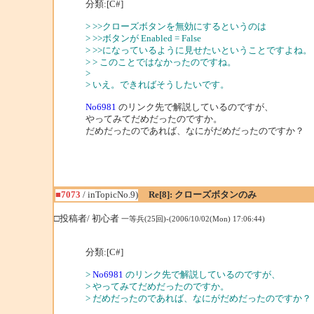
分類:[C#]
> >>クローズボタンを無効にするというのは
> >>ボタンが Enabled = False
> >>になっているように見せたいということですよね。
> > このことではなかったのですね。
>
> いえ。できればそうしたいです。
No6981
のリンク先で解説しているのですが、
やってみてだめだったのですか。
だめだったのであれば、なにがだめだったのですか？
■7073
/ inTopicNo.9)
Re[8]: クローズボタンのみ
□投稿者/ 初心者
一等兵(25回)-(2006/10/02(Mon) 17:06:44)
分類:[C#]
>
No6981
のリンク先で解説しているのですが、
> やってみてだめだったのですか。
> だめだったのであれば、なにがだめだったのですか？