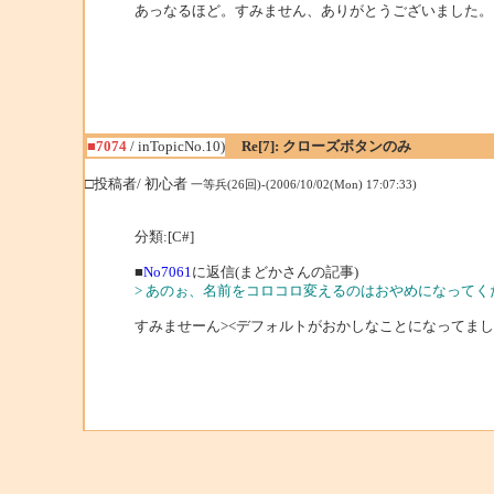
あっなるほど。すみません、ありがとうございました。
■7074
/ inTopicNo.10)
Re[7]: クローズボタンのみ
□投稿者/ 初心者
一等兵(26回)-(2006/10/02(Mon) 17:07:33)
分類:[C#]
■
No7061
に返信(まどかさんの記事)
> あのぉ、名前をコロコロ変えるのはおやめになってく
すみませーん><デフォルトがおかしなことになってま