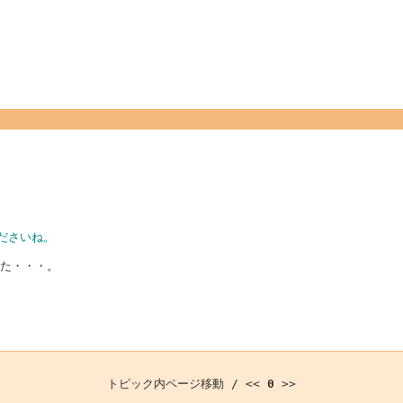
ださいね。
した・・・。
トピック内ページ移動 / <<
0
>>