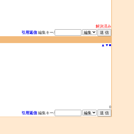
解決済み
引用返信
編集キー/
▲
▼
■
0
引用返信
編集キー/