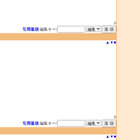
0
引用返信
編集キー/
▲
▼
■
0
引用返信
編集キー/
▲
▼
■