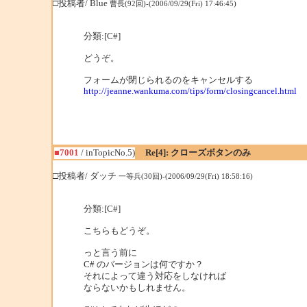
□投稿者/ Blue
曹長(92回)-(2006/09/29(Fri) 17:46:45)
分類:[C#]
どうぞ。
フォームが閉じられるのをキャンセルする
http://jeanne.wankuma.com/tips/form/closingcancel.html
■7001
/ inTopicNo.5)
Re[4]: クローズボタンのみ
□投稿者/ ダッチ
一等兵(30回)-(2006/09/29(Fri) 18:58:16)
分類:[C#]
こちらもどうぞ。
っと言う前に
C# のバージョンは何ですか？
それによって違う対応をしなければ
ならないかもしれません。