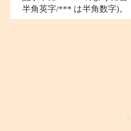
半角英字/*** は半角数字)。