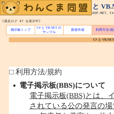
C# と V
ASP.NET、C
(過去ログ 47 を表示中)
C# と VB.NET の
掲示板トップ
新規作成
利用方法/規
サンプル
C# と VB.
□ 利用方法/規約
電子掲示板(BBS)について
電子掲示板(BBS)とは
されている公の発言の場