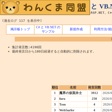
C# と V
ASP.NET、C
(過去ログ 117 を表示中)
C# と VB.NET の
掲示板トップ
新規作成
利用方法/規
サンプル
集計発言数:4190回
最終発言日から180日経過すると自動的に削除されます。
順位
名前
発言回数
1
魔界の仮面弁士
3912
2026/0
2
furu
250
2026/0
3
Tom
4
2026/0
3
WebSurfer
4
2026/0