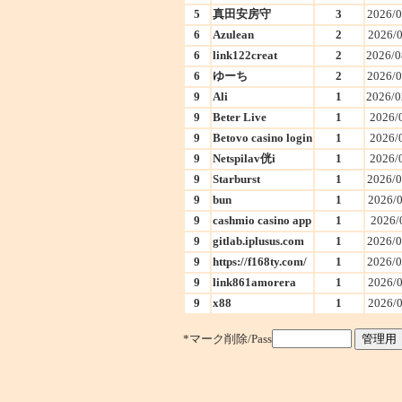
5
真田安房守
3
2026/0
6
Azulean
2
2026/0
6
link122creat
2
2026/0
6
ゆーち
2
2026/0
9
Ali
1
2026/0
9
Beter Live
1
2026/0
9
Betovo casino login
1
2026/0
9
Netspilav侊i
1
2026/0
9
Starburst
1
2026/0
9
bun
1
2026/0
9
cashmio casino app
1
2026/0
9
gitlab.iplusus.com
1
2026/0
9
https://f168ty.com/
1
2026/0
9
link861amorera
1
2026/0
9
x88
1
2026/0
*マーク削除/Pass