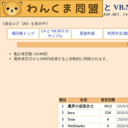
C# と V
ASP.NET、C
(過去ログ 165 を表示中)
C# と VB.NET の
掲示板トップ
新規作成
利用方法/規
サンプル
集計発言数:4190回
最終発言日から180日経過すると自動的に削除されます。
順位
名前
発言回数
1
魔界の仮面弁士
3912
2026/0
2
furu
250
2026/0
3
Tom
4
2026/0
3
WebSurfer
4
2026/0