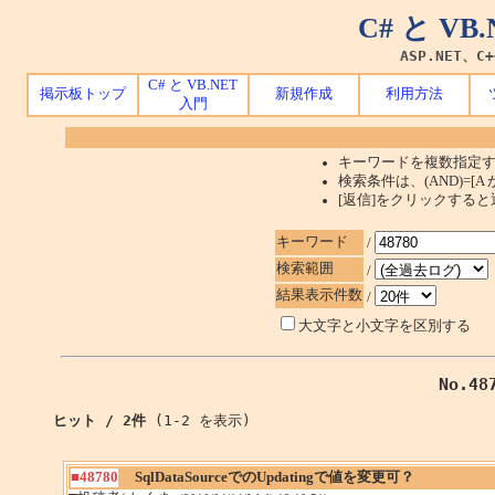
C# と V
ASP.NET、C
C# と VB.NET
掲示板トップ
新規作成
利用方法
入門
キーワードを複数指定す
検索条件は、(AND)=[A か
[返信]をクリックする
キーワード
/
検索範囲
/
結果表示件数
/
大文字と小文字を区別する
No.4
ヒット / 2件
(1-2 を表示)
■48780
SqlDataSourceでのUpdatingで値を変更可？