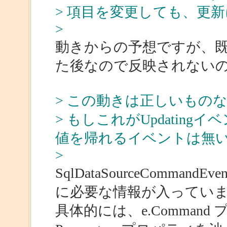
> 項目を変更しても、更
>
動きからの予想ですが、既に 
た後なので反映されない
> この動きは正しいもの
> もしこれがUpdatin
値を帰れるイベントは無
>
SqlDataSourceComman
に必要な情報が入ってい
具体的には、e.Comman