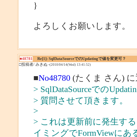
}
よろしくお願いします。
■48781
Re[1]: SqlDataSourceでのUpdatingで値を変更可？
□投稿者/ みきぬ -
(2010/04/14(Wed) 13:41:52)
■
No48780
(たくま さん) 
> SqlDataSourceでのUp
> 質問させて頂きます。
>
> これは更新前に発生す
イミングでFormViewにあ