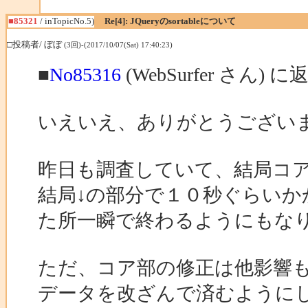
■85321
/ inTopicNo.5)
Re[4]: JQueryのsortableについて
□投稿者/ ぼぼ
(3回)-(2017/10/07(Sat) 17:40:23)
■
No85316
(WebSurfer さん) に
いえいえ、ありがとうござい
昨日も調査していて、結局コ
結局↓の部分で１０秒ぐらい
た所一瞬で終わるようにもな
ただ、コア部の修正は他影響も含
データを改ざんで済むように