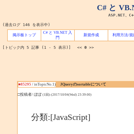
C# と V
ASP.NET、C
(過去ログ 146 を表示中)
C# と VB.NET 入
掲示板トップ
新規作成
利用方法/規
門
[トピック内 5 記事 (1 - 5 表示)] <<
0
>>
■85295
/ inTopicNo.1)
JQueryのsortableについて
□投稿者/ ぼぼ
(1回)-(2017/10/04(Wed) 23:39:00)
分類:[JavaScript]