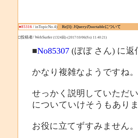
■85316
/ inTopicNo.4)
Re[3]: JQueryのsortableについて
□投稿者/ WebSurfer
(1324回)-(2017/10/06(Fri) 11:40:21)
■
No85307
(ぼぼ さん) に返
かなり複雑なようですね
せっかく説明していただ
についていけそうもあり
お役に立てずすみません。