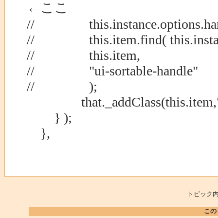
←ここ
// this.instance.options.han
// this.item.find( this.instanc
// this.item,
// "ui-sortable-handle"
// );
that._addClass(this.item,"ui-
} );
},
トピック内
この