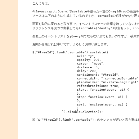
こんにちは。

今Javascript(jQuery)でsortableを使った一覧のDrag＆Dropの画
ソースは以下のように生成しているのですが、sortableの処理がかなり遅
画面も動的に変わると言う事で、イベントリスナーの破棄を施していない(デ
リファレンスを見つつ実装しても(sortable("destoy")や空セット、i
画面上のイベントリスナをjQuery句で取らない形でも良いのですが、破棄
お聞かせ頂ければ幸いです。よろしくお願い致します。

$("#treeId").find(".sortable").sortable({

			axis: "y",

			opacity: 0.6,

			cursor: "move",

			distance: 5,

			delay: 200,

			containment: "#treeId",

			connectWith: ".connectedSortable",

			placeholder: "ui-state-highlight",

			refreshPositions: true,

			start: function(event, ui) {

			},

			stop: function(event, ui) {

			},

			sort: function(event, ui) {

			}

		}).disableSelection();

※「$("#treeId").find(".sortable")」のセレクタが遅いと言う