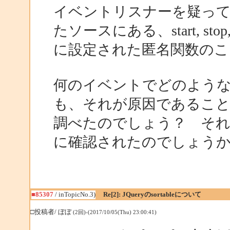
イベントリスナーを疑っ
たソースにある、start, stop, 
に設定された匿名関数の
何のイベントでどのよう
も、それが原因であるこ
調べたのでしょう？ そ
に確認されたのでしょう
■85307
/ inTopicNo.3)
Re[2]: JQueryのsortableについて
□投稿者/ ぼぼ
(2回)-(2017/10/05(Thu) 23:00:41)