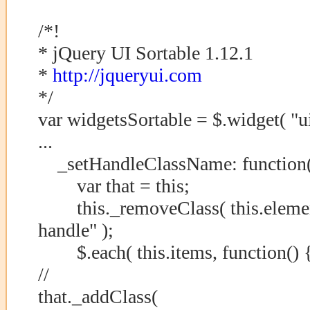
/*!
* jQuery UI Sortable 1.12.1
*
http://jqueryui.com
*/
var widgetsSortable = $.widget( "ui
...
_setHandleClassName: function(
var that = this;
this._removeClass( this.element.f
handle" );
$.each( this.items, function() 
//
that._